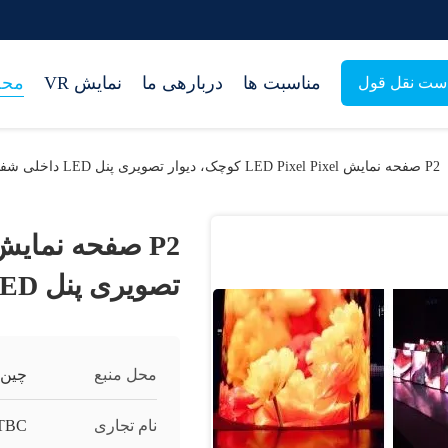
مناسبت ها
دربارهی ما
نمایش VR
محص
ست نقل قول
P2 صفحه نمایش LED Pixel Pixel کوچک، دیوار تصویری پنل LED داخلی شفاف
تصویری پنل LED داخلی شفاف
محل منبع
چین
نام تجاری
TBC