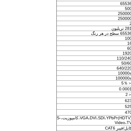
6553
50
25000
25000
2 تریلیون
655 سطح در هر رنگ
10
1
6
192
110/24
50/6
640/22
≥10
≥100
＜5
0.000
＜
62
52
47
VGA،DVI،SDI،YPbPr(HDTV)،کامپوزیت،S-
Video،T
ابل/فیبر CAT6