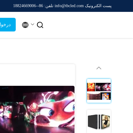
پست الکترونیک info@tbcled.com
تلفن: 86--18824669006


درخوا