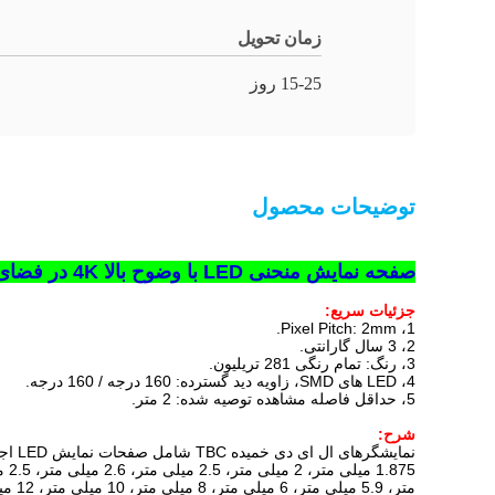
زمان تحویل
15-25 روز
توضیحات محصول
صفحه نمایش منحنی LED با وضوح بالا 4K در فضای داخلی P2 دیوار تصویری شفاف با گام کوچک
جزئیات سریع:
1، Pixel Pitch: 2mm.
2، 3 سال گارانتی.
3، رنگ: تمام رنگی 281 تریلیون.
4، LED های SMD، زاویه دید گسترده: 160 درجه / 160 درجه.
5، حداقل فاصله مشاهده توصیه شده: 2 متر.
شرح:
متر، 5.9 میلی متر، 6 میلی متر، 8 میلی متر، 10 میلی متر، 12 میلی متر، 16 میلی متر.