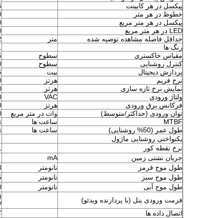
پیکسل در هر کابینت
6
خطوط در هر متر
0
پیکسل در هر متر مربع
0
LED در هر متر مربع
0
حداقل فاصله مشاهده توصیه شده
متر
2
رنگ ها
81
مقیاس خاکستری
سطوح
36
کنترل روشنایی
سطوح
0
پردازش دیجیتال
بیت
6
نرخ فریم
هرتز
0
نمایش نرخ تازه سازی
هرتز
0
ولتاژ ورودی
VAC
0
فرکانس برق ورودی
هرتز
0
توان ورودی (حداکثر/متوسط)
وات در متر مربع
0
MTBF
ساعت ها
000
طول عمر (50% روشنایی)
ساعت ها
000
％
یکنواختی روشنایی ماژول
نرخ نقطه کور
1
2
جریان نشتی زمین
mA
طول موج قرمز
نانومتر
3
طول موج سبز
نانومتر
5
طول موج آبی
نانومتر
0
فرمت ورودی پنل (با پردازنده ویدئو)
V
اتصال داده ها
ک