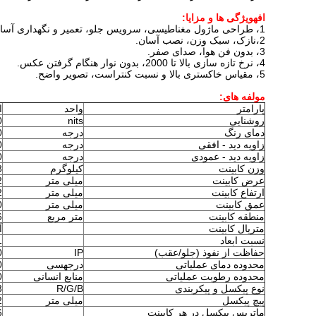
اف
ه
ویژگی ها و مزایا
:
1،
طراحی ماژول مغناطیسی، سرویس جلو، تعمیر و نگهداری آسا
2،
نازک، سبک وزن، نصب آسان.
3، بدون فن هوا، صدای صفر.
4، نرخ تازه سازی بالا تا 2000، بدون نوار هنگام گرفتن عکس.
5، مقیاس خاکستری بالا و نسبت کنتراست، تصویر واضح.
مولفه های:
پارامتر
واحد
ا
روشنایی
nits
0
دمای رنگ
درجه
00
زاویه دید - افقی
درجه
0)
زاویه دید - عمودی
درجه
0)
وزن کابینت
کیلوگرم
8
عرض کابینت
میلی متر
2
ارتفاع کابینت
میلی متر
2
عمق کابینت
میلی متر
0
منطقه کابینت
متر مربع
6
متریال کابینت
آ
نسبت ابعاد
1
حفاظت از نفوذ (جلو/عقب)
IP
0
محدوده دمای عملیاتی
درجهسی
0 ت
محدوده رطوبت عملیاتی
منابع انسانی
10 
نوع پیکسل و پیکربندی
R/G/B
3
پیچ پیکسل
میلی متر
.
ماتریس پیکسل در هر کابینت
6