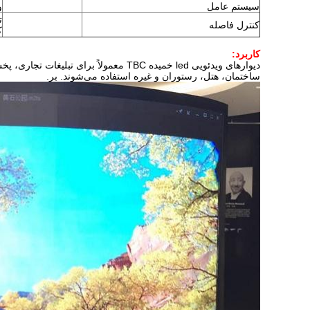
سیستم عامل
وی
کنترل فاصله
ک
کاربرد:
دیوارهای ویدئویی led خمیده TBC معمول
ساختمان، هتل، رستوران و غیره استفاده می‌شوند. بر.