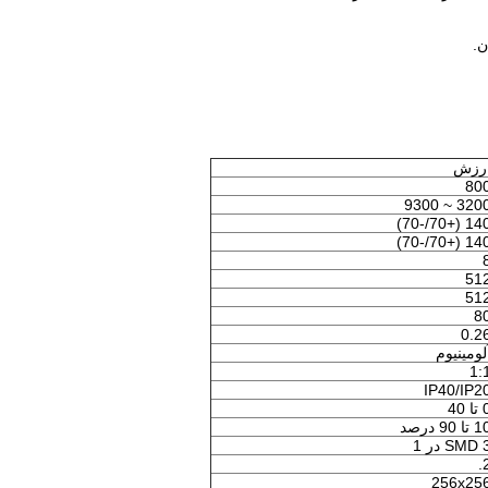
ن.
رزش
80
3200 ~ 93
140 (+70/-7
140 (+70/-7
51
51
8
0.2
لومینیوم
1:
IP40/IP2
ا 40
تا 90 درصد
SMD  در 1
2
256x25