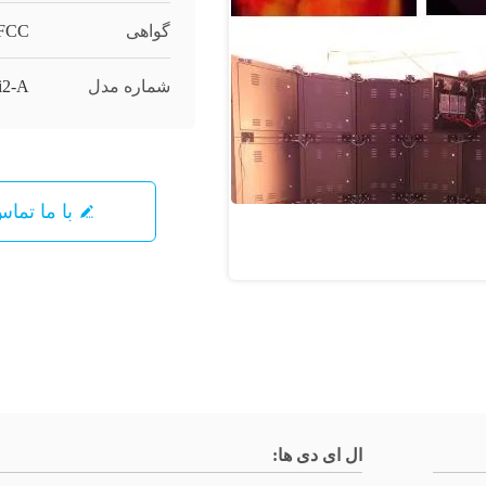
گواهی
 FCC
شماره مدل
i2-A
با ما تما
ال ای دی ها: