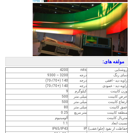
مولفه های:
روشنایی
nits
4200
دمای رنگ
درجه
3200 ~ 9300
زاویه دید - افقی
درجه
140 (+70/-70)
زاویه دید - عمودی
درجه
140 (+70/-70)
وزن کابینت
کیلوگرم
9
عرض کابینت
میلی متر
500
ارتفاع کابینت
میلی متر
500
عمق کابینت
میلی متر
80
منطقه کابینت
متر مربع
0.25
متریال کابینت
آلومینیوم
نسبت ابعاد
1:1
حفاظت از نفوذ (جلو/عقب)
IP
IP65/IP43