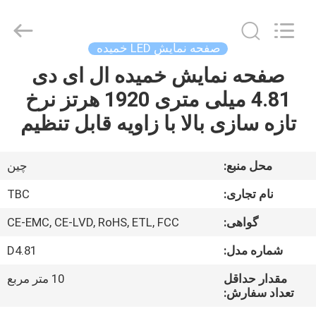
2026
Topbright
Creation
Limited.
All
صفحه نمایش LED خمیده
Rights
Reserved.
صفحه نمایش خمیده ال ای دی
خانه
4.81 میلی متری 1920 هرتز نرخ
محصولات
تازه سازی بالا با زاویه قابل تنظیم
نمایش
محل منبع:
چین
VR
نام تجاری:
TBC
گواهی:
CE-EMC, CE-LVD, RoHS, ETL, FCC
دربارهی
شماره مدل:
D4.81
ما
مقدار حداقل
10 متر مربع
تعداد سفارش:
کارخانه