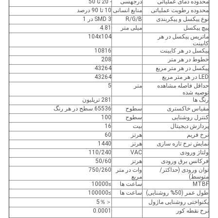
محدوده دمای عملیاتی
درجهسی
- 20 تا 50
محدوده رطوبت عملیاتی
منابع انسانی
10 تا 90 درصد
نوع پیکسل و پیکربندی
R/G/B
SMD 3 در 1
پیچ پیکسل
میلی متر
4.81
ماتریس پیکسل در هر
104x104
کابینت
پیکسل در هر کابینت
10816
خطوط در هر متر
208
پیکسل در هر متر مربع
43264
LED در هر متر مربع
43264
حداقل فاصله مشاهده
متر
5
توصیه شده
رنگ ها
281 تریلیون
مقیاس خاکستری
سطوح
65536 سطح در هر رنگ
کنترل روشنایی
سطوح
100
پردازش دیجیتال
بیت
16
نرخ فریم
هرتز
60
نمایش نرخ تازه سازی
هرتز
1440
ولتاژ ورودی
VAC
110/240
فرکانس برق ورودی
هرتز
50/60
توان ورودی (حداکثر/
وات در متر
750/260
متوسط)
مربع
MTBF
ساعت ها
≥10000
طول عمر (50% روشنایی)
ساعت ها
≥100000
یکنواختی روشنایی ماژول
＜5％
نرخ نقطه کور
0.0001