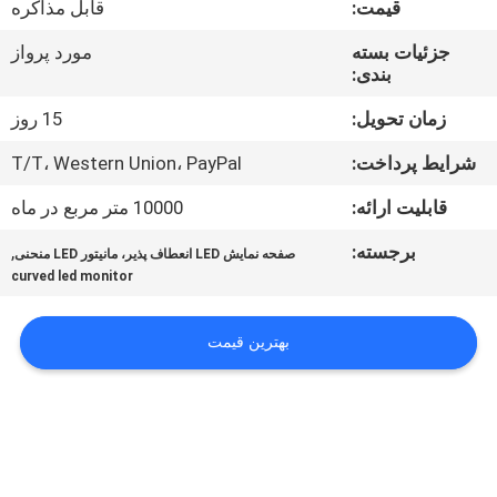
قیمت:
قابل مذاکره
تور
جزئیات بسته
مورد پرواز
بندی:
کنترل
کیفیت
زمان تحویل:
15 روز
شرایط پرداخت:
T/T، Western Union، PayPal
اخبار
قابلیت ارائه:
10000 متر مربع در ماه
برجسته:
,
صفحه نمایش LED انعطاف پذیر، مانیتور LED منحنی
نقشه
curved led monitor
سایت
بهترین قیمت
سیاست
حفظ
حریم
خصوصی