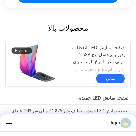
محصولات بالا
صفحه نمایش LED انعطاف
پذیر با پیکسل پیچ 1.538
میلی متر با نرخ تازه سازی
7680 هرتز و نگهداری از
قابل مذاکره MOQ:10 متر مربع
جلو برای نمایشگرهای
تماس
منحنی فوق العاده HD
صفحه نمایش LED خمیده
صفحه نمایش LED خمیده انعطاف پذیر P1.875 میلی متر IP43 فضای
داخلی 800 سی دی/متر مربع
tiger
صفحه نمایش LED خمیده 240x120mm P3mm 3840 نرخ تازه سازی
بالا