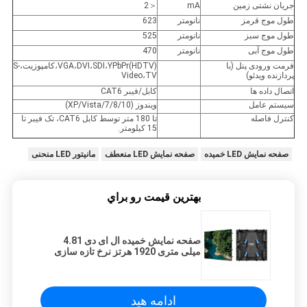
جریان نشتی زمین
mA
＜2
طول موج قرمز
نانومتر
623
طول موج سبز
نانومتر
525
طول موج آبی
نانومتر
470
فرمت ورودی پنل (با
VGA،DVI،SDI،YPbPr(HDTV)،کامپوزیت،S-
پردازنده ویدئو)
Video،TV
اتصال داده ها
کابل/فیبر CAT6
سیستم عامل
ویندوز (XP/Vista/7/8/10)
کنترل فاصله
تا 180 متر توسط کابل CAT6، تک فیبر تا
15 کیلومتر.
صفحه نمایش LED خمیده
صفحه نمایش LED منعطف
مانیتور LED منحنی
بهترين قيمت رو براي
صفحه نمایش خمیده ال ای دی 4.81
میلی متری 1920 هرتز نرخ تازه سازی
بالا با زاویه قابل تنظیم
ادامه هید