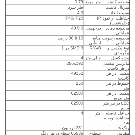
منطقه کابینت
متر مربع
0.79
متریال کابینت
فلز سرد
نسبت ابعاد
4:3
حفاظت از نفوذ
IP
IP40/IP20
(جلو/عقب)
محدوده دمای
درجهسی
0 تا 40
عملیاتی
محدوده رطوبت
منابع
10 تا 90 درصد
عملیاتی
انسانی
نوع پیکسل و
R/G/B
SMD 3 در 1
پیکربندی
پیچ پیکسل
میلی متر
4.
ماتریس پیکسل
256x192
در هر کابینت
پیکسل در هر
49152
کابینت
خطوط در هر
250
متر
پیکسل در هر
62500
متر مربع
LED در هر متر
62500
مربع
حداقل فاصله
متر
4
مشاهده توصیه
شده
رنگ ها
281 تریلیون
مقیاس
سطوح
65536 سطح در هر رنگ