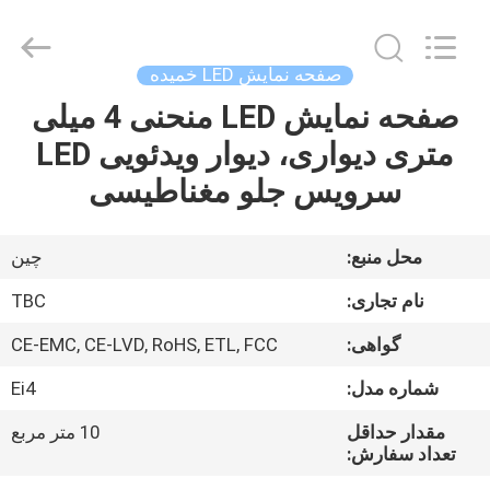
2026
Topbright
Creation
Limited.
All
صفحه نمایش LED خمیده
Rights
Reserved.
صفحه نمایش LED منحنی 4 میلی
خانه
متری دیواری، دیوار ویدئویی LED
محصولات
سرویس جلو مغناطیسی
نمایش
محل منبع:
چین
VR
نام تجاری:
TBC
گواهی:
CE-EMC, CE-LVD, RoHS, ETL, FCC
دربارهی
شماره مدل:
Ei4
ما
مقدار حداقل
10 متر مربع
تعداد سفارش:
کارخانه