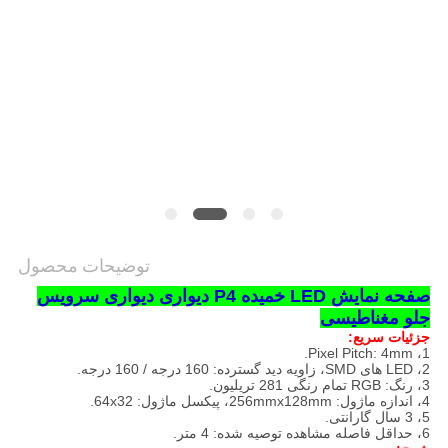
توضیحات محصول
صفحه نمایش LED خمیده P4 دیواری دیواری سرویس
جلو مغناطیسی
جزئیات سریع:
1، Pixel Pitch: 4mm.
2، LED های SMD، زاویه دید گسترده: 160 درجه / 160 درجه.
3، رنگ: RGB تمام رنگی 281 تریلیون.
4، اندازه ماژول: 256mmx128mm، پیکسل ماژول: 64x32.
5، 3 سال گارانتی.
6، حداقل فاصله مشاهده توصیه شده: 4 متر.