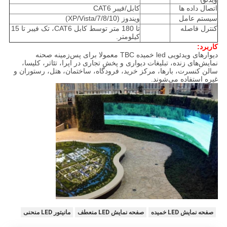
اتصال داده ها
کابل/فیبر CAT6
سیستم عامل
ویندوز (XP/Vista/7/8/10)
کنترل فاصله
تا 180 متر توسط کابل CAT6، تک فیبر تا 15
کیلومتر.
کاربرد:
دیوارهای ویدئویی led خمیده TBC معمولا برای پس‌زمینه صحنه
نمایش‌های زنده، تبلیغات دیواری و پخش تجاری در اپرا، تئاتر، کلیسا،
سالن کنسرت، بارها، مرکز خرید، فرودگاه، ساختمان، هتل، رستوران و
غیره استفاده می‌شوند.
صفحه نمایش LED خمیده
صفحه نمایش LED منعطف
مانیتور LED منحنی