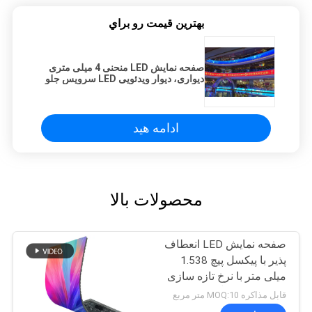
بهترين قيمت رو براي
صفحه نمایش LED منحنی 4 میلی متری
دیواری، دیوار ویدئویی LED سرویس جلو
مغناطیسی
ادامه هید
محصولات بالا
صفحه نمایش LED انعطاف
پذیر با پیکسل پیچ 1.538
میلی متر با نرخ تازه سازی
7680 هرتز و نگهداری از
قابل مذاکره MOQ:10 متر مربع
جلو برای نمایشگرهای