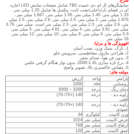
شرح:
نمایشگرهای ال ای دی خمیده TBC شامل صفحات نمایش LED اجاره
ای در فضای باز/داخلی/نصب ثابت: پیکسل ها شامل 1.25 میلی متر،
1.33 میلی متر، 1.45 میلی متر، 1.55 میلی متر، 1.667 میلی متر،
1.875 میلی متر، 2 میلی متر، 2.5 میلی متر، 2.6 میلی متر، 2.5 میلی
متر، 2.6 میلی متر، 2.3 میلی متر، 2.3 میلی متر است. میلی متر، 3.75
میلی متر، 3.91 میلی متر، 4 میلی متر، 4.81 میلی متر، 5 میلی متر،
5.9 میلی متر، 6 میلی متر، 8 میلی متر، 10 میلی متر، 12 میلی متر،
16 میلی متر.
اف
ه
ویژگی ها و مزایا
:
1، نازک، سبک وزن، نصب آسان.
2، طراحی ماژول مغناطیسی، سرویس جلو.
3، بدون فن هوا، صدای صفر.
4، نرخ تازه سازی بالا تا 2000، بدون نوار هنگام گرفتن عکس.
5، مقیاس خاکستری بالا، تصویر واضح.
مولفه های:
پارامتر
واحد
ارزش
روشنایی
nits
1000
دمای رنگ
درجه
3200 ~ 9300
زاویه دید -
درجه
140 (+70/-70)
افقی
زاویه دید -
درجه
140 (+70/-70)
عمودی
وزن کابینت
کیلوگرم
34
عرض کابینت
میلی متر
1024
ارتفاع کابینت
میلی متر
768
عمق کابینت
میلی متر
120