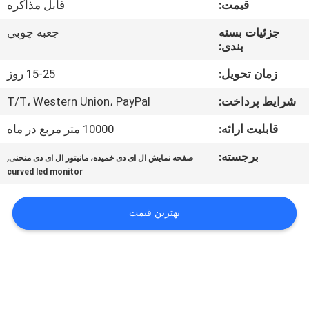
قیمت:
قابل مذاکره
تور
جزئیات بسته
جعبه چوبی
بندی:
کنترل
کیفیت
زمان تحویل:
15-25 روز
شرایط پرداخت:
T/T، Western Union، PayPal
اخبار
قابلیت ارائه:
10000 متر مربع در ماه
برجسته:
,
صفحه نمایش ال ای دی خمیده، مانیتور ال ای دی منحنی
نقشه
curved led monitor
سایت
بهترین قیمت
سیاست
حفظ
حریم
خصوصی