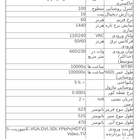
خاکستری
کنترل روشنایی
سطوح
100
پردازش دیجیتال
بیت
16
نرخ فریم
هرتز
60
نمایش نرخ تازه
هرتز
1440
سازی
ولتاژ ورودی
VAC
110/240
فرکانس برق
هرتز
50/60
ورودی
توان ورودی
وات در
660/230
(حداکثر/
متر مربع
متوسط)
MTBF
ساعت ها
≥10000
طول عمر (50%
ساعت ها
≥100000
روشنایی)
یکنواختی
＜5％
روشنایی ماژول
نرخ نقطه کور
0.0001
جریان نشتی
mA
＜2
زمین
طول موج قرمز
نانومتر
623
طول موج سبز
نانومتر
525
طول موج آبی
نانومتر
470
فرمت ورودی
VGA،DVI،SDI،YPbPr(HDTV)،کامپوزیت،S-
پنل (با پردازنده
Video،TV
ویدئو)