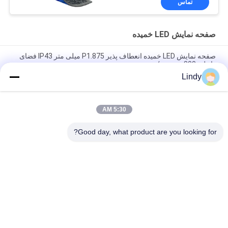
تماس
منحنی فوق العاده HD
صفحه نمایش LED خمیده
صفحه نمایش LED خمیده انعطاف پذیر P1.875 میلی متر IP43 فضای
داخلی 800 سی دی/متر مربع
Lindy
صفحه نمایش LED خمیده 240x120mm P3mm 3840 نرخ تازه سازی
بالا
5:30 AM
صفحه نمایش LED منحنی بدون درز نرم 3840 هرتزی P2mm
240x120mm صرفه جویی در مصرف انرژی
Good day, what product are you looking for?
دسته بندی های محبوب
همه
صفحه نمایش LED 
صفحه نمایش LED HD
COB
صفحه نمایش LED 
نمایشگر تبلیغاتی LED
اجاره ای