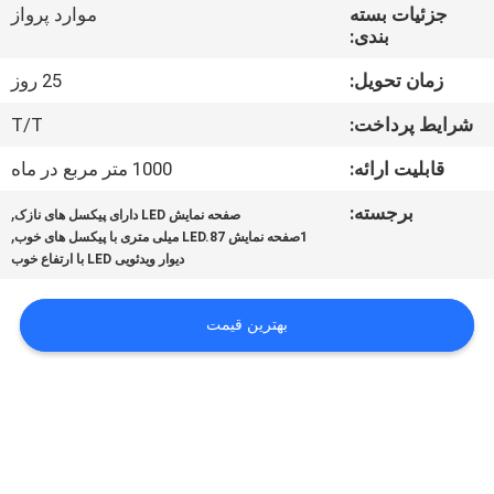
تور
جزئیات بسته
موارد پرواز
بندی:
کنترل
زمان تحویل:
25 روز
کیفیت
شرایط پرداخت:
T/T
قابلیت ارائه:
1000 متر مربع در ماه
اخبار
برجسته:
,
صفحه نمایش LED دارای پیکسل های نازک
,
1صفحه نمایش LED.87 میلی متری با پیکسل های خوب
نقشه
دیوار ویدئویی LED با ارتفاع خوب
سایت
بهترین قیمت
سیاست
حفظ
حریم
خصوصی