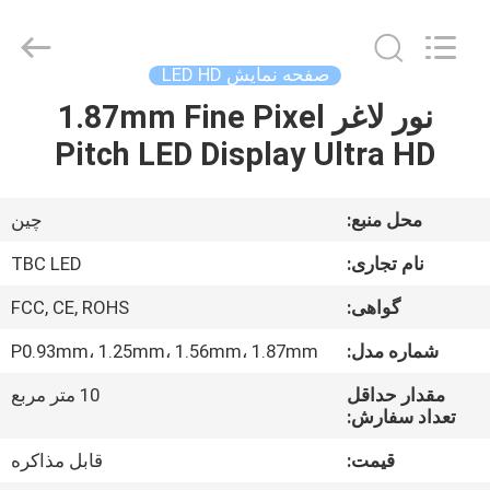
2026
Topbright
Creation
Limited.
All
صفحه نمایش LED HD
Rights
Reserved.
نور لاغر 1.87mm Fine Pixel
خانه
Pitch LED Display Ultra HD
محصولات
محل منبع:
چین
نمایش
نام تجاری:
TBC LED
VR
گواهی:
FCC, CE, ROHS
شماره مدل:
P0.93mm، 1.25mm، 1.56mm، 1.87mm
دربارهی
ما
مقدار حداقل
10 متر مربع
تعداد سفارش:
قیمت:
قابل مذاکره
کارخانه