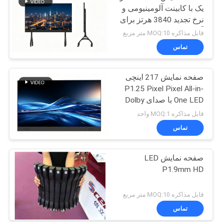
یک با کابینت آلومینیومی و
نرخ تجدید 3840 هرتز برای
آموزش
قابل مذاکره MOQ:10 متر مربع
تماس
صفحه نمایش 217 اینچی
P1.25 Pixel Pixel All-in-
One LED با صدای Dolby
برای کنفرانس های
قابل مذاکره MOQ:1 واحد
هوشمند
تماس
صفحه نمایش LED
P1.9mm HD
قابل مذاکره MOQ:10 متر مربع
تماس