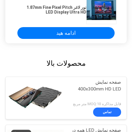
نور لاغر 1.87mm Fine Pixel Pitch
LED Display Ultra HD
ادامه هید
محصولات بالا
صفحه نمایش
400x300mm HD LED
قابل مذاکره MOQ:10 متر مربع
تماس
صفحه نمایش LED همه در