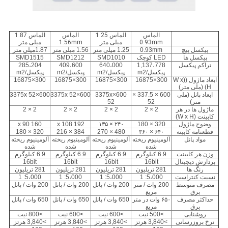
الماس
الماس 1.25
الماس
الماس 1.87
0.93mm
میلی متر
1.56mm
میلی متر
پیکسل پیچ
0.93mm
1.25 میلی متر
1.56 میلی متر
1.87ميلي متر
پیکسل ها
LED کوچک
SMD1010
SMD1212
SMD1515
تراکم پیکسل
1,137،778
640،000
409،600
285،204
پیکسل/m2
پیکسل/m2
پیکسل/m2
پیکسل/m2
ابعاد ماژول ((W x
300×16875
300×16875
300×16875
300×16875
H) (ملی متر)
ابعاد پانل (ملی
600 × 337.5 ×
600×3375
x
600×3375
x 52
600×3375
x 52
متر)
52
52
ماژول ها در هر
2 × 2
2 × 2
2 × 2
2 × 2
کابینت (W x H)
وضوح ماژول
320 × 180
۲۴۰ × ۱۳۵
192 x 108
160 x 90
قطعنامه کابینه
۶۴۰ × ۳۶۰
480 × 270
384 × 216
320 × 180
مواد پانل
آلومینیوم ریخته
آلومینیوم ریخته
آلومینیوم ریخته
آلومینیوم ریخته
شده
شده
شده
شده
وزن هر کابینت
6.9 کيلوگرم
6.9 کيلوگرم
6.9 کيلوگرم
6.9 کيلوگرم
پردازش دیجیتال
16bit
16bit
16bit
16bit
رنگ ها
281 تریلیون
281 تریلیون
281 تریلیون
281 تریلیون
نسبت کنتراست
5،000: 1
5،000: 1
5،000: 1
5،000: 1
مصرف متوسط
200 وات / متر
200 وات / پانل
200 وات / پانل
200 وات / پانل
برق
مربع
حداکثر مصرف
۶۵۰ وات در متر
650 وات / پانل
650 وات / پانل
650 وات / پانل
برق
مربع
روشنایی
>500 نیت
>600 نیت
>600 نیت
>800 نیت
نرخ بروزرسانی
>3,840 هرتز
>3,840 هرتز
>3,840 هرتز
>3,840 هرتز