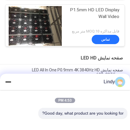
P1.5mm HD LED Display
Wall Video
قابل مذاکره MOQ:10 متر مربع
تماس
صفحه نمایش LED HD
صفحه نمایش LED All In One P0.9mm 4K 3840Hz HD
600x337.5mm
Lindy
P0.9mm داخلی صفحه نمایش LED Pixel Pitch Fine P0.9mm پنل
LED سرویس جلو
4:53 PM
صفحه نمایش کوچک پیکسل P1.56 میلی متری HD LED با وضوح 3840
هرتز 4K
Good day, what product are you looking for?
دسته بندی های محبوب
همه