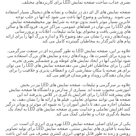
بصری جذاب،ساخت صفحه نمایش LED برای کاربردهای مختلف.
صفحه نمایش های ال ای دی در تبلیغات و نشانه های دیجیتال بسیار استفاده
می شوند. روشنایی و وضوح آنها باعث می شود که آنها در جلب توجه
عابرین بسیار موثر باشند.بدون توجه به شرایط نور محیطیصفحه نمایش
های LED را می توان در فضاهای عمومی، مراکز خرید، فرودگاه ها و سالن
های ورزشی یافت و محتوای پویا مانند تبلیغات، اعلانات و بروزرسانی
رویدادهای زنده را نشان می دهد.وضوح بالا و اندازه بزرگ آنها را برای ارائه
پیام های تاثیرگذار به مخاطبان گسترده کامل می کند.
علاوه بر این، صفحه نمایش LED به طور گسترده ای در صنعت سرگرمی،
به ویژه برای کنسرت ها، رویدادهای زنده و نمایش های بزرگ استفاده می
شود.توانایی آنها در ایجاد نمایش های غوطه ور و چشمگیر بصری تجربه
کلی را برای مخاطبان افزایش می دهدصفحه نمایش های LED را می توان
برای هر صحنه یا مکان سفارشی کرد و انعطاف پذیری و خلاقیت را برای
سازمان دهندگان رویداد و هنرمندان فراهم می کند.
علاوه بر سرگرمی و تبلیغات، صفحه نمایش های LED نیز در بخش
آموزشی محبوب شده اند. بسیاری از مدارس و دانشگاه ها صفحه نمایش
های پیشرفته LED را برای افزایش یادگیری در کلاس پذیرفته اند.این
صفحه ها می توانند محتوای تعاملی، فیلم ها و ارائه ها را نشان دهند، به
معلمان اجازه می دهد تا دانش آموزان را به شیوه ای موثرتر و پویاتر درگیر
کنند.افزایش تعاملی و جذابیت بصری صفحه نمایش های LED به ایجاد یک
محیط یادگیری جذاب و تعاملی کمک می کند.
یکی از مزایای اصلی صفحه نمایش LED بهره وری انرژی آن است. در
مقایسه با فناوری های نمایش سنتی، صفحه نمایش LED برای تولید تصاویر
روشن و زنده به طور قابل توجهی انرژی کمتری مصرف می کند.این باعث