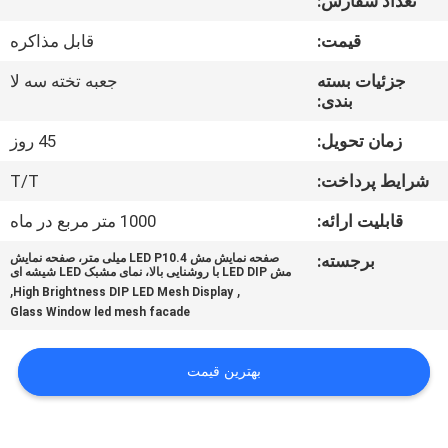
تعداد سفارش:
تور
قیمت:
قابل مذاکره
کنترل
جزئیات بسته
جعبه تخته سه لا
بندی:
کیفیت
زمان تحویل:
45 روز
اخبار
شرایط پرداخت:
T/T
قابلیت ارائه:
1000 متر مربع در ماه
نقشه
برجسته:
صفحه نمایش مش LED P10.4 میلی متر، صفحه نمایش
سایت
مش LED DIP با روشنایی بالا، نمای مشبک LED شیشه ای
,
,
High Brightness DIP LED Mesh Display
Glass Window led mesh facade
سیاست
حفظ
بهترین قیمت
حریم
خصوصی