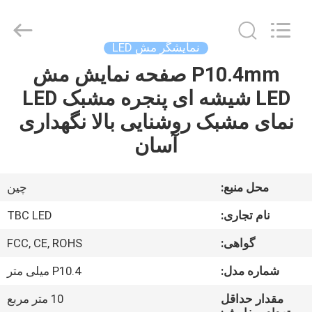
2026
Topbright
Creation
Limited.
All
نمایشگر مش LED
Rights
Reserved.
P10.4mm صفحه نمایش مش
خانه
LED شیشه ای پنجره مشبک LED
محصولات
نمای مشبک روشنایی بالا نگهداری
آسان
نمایش
VR
محل منبع:
چین
نام تجاری:
TBC LED
دربارهی
گواهی:
FCC, CE, ROHS
ما
شماره مدل:
P10.4 میلی متر
کارخانه
مقدار حداقل
10 متر مربع