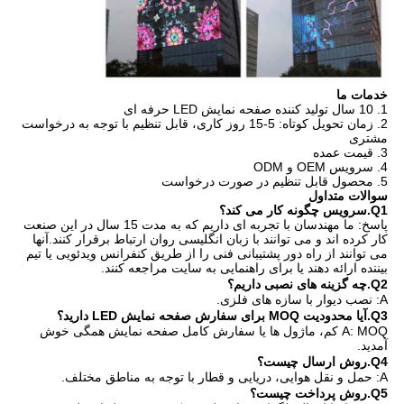
خدمات ما
1. 10 سال تولید کننده صفحه نمایش LED حرفه ای
2. زمان تحویل کوتاه: 5-15 روز کاری، قابل تنظیم با توجه به درخواست
مشتری
3. قیمت عمده
4. سرویس OEM و ODM
5. محصول قابل تنظیم در صورت درخواست
سوالات متداول
Q1.سرویس چگونه کار می کند؟
پاسخ: ما مهندسان با تجربه ای داریم که به مدت 15 سال در این صنعت
کار کرده اند و می توانند با زبان انگلیسی روان ارتباط برقرار کنند.آنها
می توانند از راه دور پشتیبانی فنی را از طریق کنفرانس ویدئویی یا تیم
بیننده ارائه دهند یا برای راهنمایی به سایت مراجعه کنند.
Q2.چه گزینه های نصبی داریم؟
A: نصب دیوار با سازه های فلزی.
Q3.آیا محدودیت MOQ برای سفارش صفحه نمایش LED دارید؟
A: MOQ کم، ماژول ها یا سفارش کامل صفحه نمایش همگی خوش
آمدید.
Q4.روش ارسال چیست؟
A: حمل و نقل هوایی، دریایی و قطار با توجه به مناطق مختلف.
Q5.روش پرداخت چیست؟