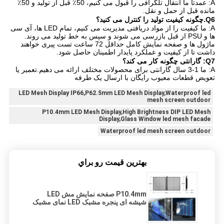
A: عمدتا ما انتقال تلگرافی را قبول می کنیم، 50٪ قبل از تولید و 50٪
مانده قبل از حمل و نقل.
Q6.چگونه کیفیت تولید را کنترل می کنید؟
A: ما کیفیت را از مواد دریافتی مدیریت می کنیم، تمام LED ها، آی سی
ها و PSU از قبل بازرسی می شوند و سپس به خط تولید می روند.
ماژول ها و صفحه نمایش کامل حداقل 72 ساعت تست پیری خواهند
داشت تا از کیفیت و عملکرد پایدار اطمینان حاصل شود.
Q7: گارانتی چگونه کار می کند؟
A: ما 1-3 سال گارانتی برای محصولات مختلف ارائه می دهیم.تعمیر یا
تعویض قطعات معیوب رایگان با ارسال یک طرفه
LED Mesh Display IP66,P62.5mm LED Mesh Display,Waterproof led
mesh screen outdoor
P10.4mm LED Mesh Display,High Brightness DIP LED Mesh
Display,Glass Window led mesh facade
Waterproof led mesh screen outdoor
بهترين قيمت رو براي
P10.4mm صفحه نمایش مش LED
شیشه ای پنجره مشبک LED نمای مشبک
روشنایی بالا نگهداری آسان