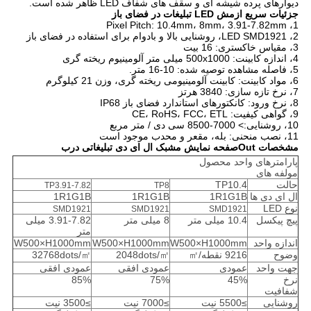
دیوارهای پرده شیشه ای و سقف های شفاف LED ظاهر شده است.
جزئیات سریع از
مش LED تبلیغات در فضای باز
1، Pixel Pitch: 10.4mm، 8mm، 3.91-7.82mm
2، LED SMD1921، روشنایی بالا و بادوام برای استفاده در فضای باز
3، مقیاس خاکستری: 16 بیت
4، اندازه کابینت: 500x1000 میلی متر آلومینیوم ریخته گری
5، فاصله مشاهده توصیه شده: 10-16 متر.
6، مواد کابینت: کابینت آلومینیومی ریخته گری، وزن 21 کیلوگرم
7، نرخ تازه سازی: 3840 هرتز
8، نرخ ورود: کانکتورهای استاندارد فضای باز IP68
9، گواهی کیفیت: CE، RoHS، FCC، ETL
10، روشنایی:> 7000-8500 سی دی / متر مربع
11، نصب منحنی: بله، مقعر و محدب موجود است
مشخصات Out
صفحه نمایش مشبک ال ای دی تبلیغاتی درب
پارامترهای واحد محصول
مولفه های
حالت
TP10.4
TP3.91-7.82
TP8
ال ای دی ها
1R1G1B
1R1G1B
1R1G1B
نوع LED
SMD1921
SMD1921
SMD1921
پیچ پیکسل
10.4 میلی متر
8 میلی متر
3.91-7.82 میلی
متر
اندازه واحد
W500×H1000mm
W500×H1000mm
W500×H1000mm
وضوح
9216 نقطه/㎡
2048dots/㎡
32768dots/㎡
جهت واحد
عمودی
عمودی افقی
عمودی افقی
نرخ
45%
75%
85%
شفافیت
روشنایی
≥5500 نیت
≥7000 نیت
≥3500 نیت