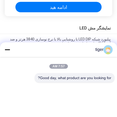
ادامه هید
نمایشگر مش LED
بیلبورد شبکه LED DIP با روشنایی بالا با نرخ نوسازی 3840 هرتز و ضد
آب IP68 برای تبلیغات در فضای باز
tiger
نمایشگر مش LED فضای باز P25-25 با روشنایی 8000 نیت، ضد آب
IP68 و طراحی سبک وزن برای دید عالی
7:57 AM
نمایشگر مش LED فضای باز با روشنایی بالا 8000 نیت، ضد آب IP68 و
طراحی سبک وزن
Good day, what product are you looking for?
دسته بندی های محبوب
همه
صفحه نمایش LED 
صفحه نمایش LED HD
COB