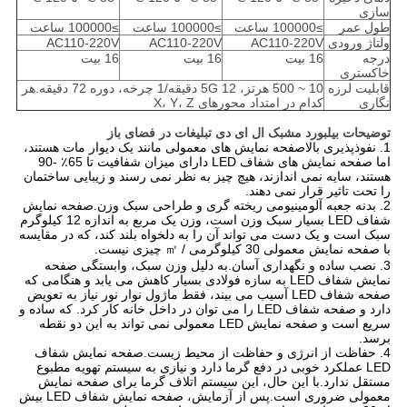
سازی
طول عمر
≥100000 ساعت
≥100000 ساعت
≥100000 ساعت
ولتاژ ورودی
AC110-220V
AC110-220V
AC110-220V
درجه
16 بیت
16 بیت
16 بیت
خاکستری
قابلیت لرزه
10 ~ 500 هرتز، 5G 12 دقیقه/1 چرخه، دوره 72 دقیقه.هر
نگاری
کدام در امتداد محورهای X، Y، Z
توضیحات بیلبورد مشبک ال ای دی تبلیغات در فضای باز
1. نفوذپذیری بالاصفحه نمایش های معمولی مانند یک دیوار مات هستند،
اما صفحه نمایش های شفاف LED دارای میزان شفافیت تا 65٪ -90
هستند، سایه نمی اندازند، هیچ چیز به نظر نمی رسند و زیبایی ساختمان
را تحت تاثیر قرار نمی دهند.
2. بدنه جعبه آلومینیومی ریخته گری و طراحی سبک وزن.صفحه نمایش
شفاف LED بسیار سبک وزن است، وزن یک مربع به اندازه 12 کیلوگرم
سبک است و یک دست می تواند آن را به دلخواه بلند کند، که در مقایسه
با صفحه نمایش معمولی 30 کیلوگرمی / ㎡ چیزی نیست.
3. نصب ساده و نگهداری آسان.به دلیل وزن سبک، وابستگی صفحه
نمایش شفاف LED به سازه فولادی بسیار کاهش می یابد و هنگامی که
صفحه شفاف LED آسیب می بیند، فقط ماژول نوار نور نیاز به تعویض
دارد و صفحه شفاف LED را می توان در داخل خانه کار کرد. که ساده و
سریع است و صفحه نمایش LED معمولی نمی تواند به این دو نقطه
برسد.
4. حفاظت از انرژی و حفاظت از محیط زیست.صفحه نمایش شفاف
LED عملکرد خوبی در دفع گرما دارد و نیازی به سیستم تهویه مطبوع
مستقل ندارد.با این حال، این سیستم اتلاف گرما برای صفحه نمایش
معمولی ضروری است.پس از آزمایش، صفحه نمایش شفاف LED بیش