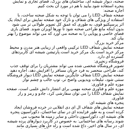
صحنه، دیوار شیشه ای، ساختمان های بزرگ، فضای تجاری و نمایش
پنجره استفاده شود.بیایید با هم در مورد آن بحث کنیم.
اجاره صحنه:
صفحه شفاف LED را می توان با توجه به شکل صحنه ساخت، با
استفاده از ویژگی های شفاف و نازک خود صفحه نمایش برای ایجاد یک
اثر پرسپکتیو قوی، به طوری که عمق کل تصویر طولانی تر می شود
بدون اینکه مانع طراحی صحنه شود تا نورها آویزان شوند. فضای بازی
فضای خاصی و پویایی را به صحنه می آورد که می تواند موضوع را بهتر
بیان کند.
مرکز خرید بزرگ:
صفحه نمایش شفاف LED ترکیبی واقعی از زیبایی هنر مدرن و محیط
مرکز خرید است.یک مرکز خرید است.پارتیشن شیشه ای کاربردهای
گسترده ای دارد.
فروشگاه زنجیری:
تصویر فروشگاه شخصی شده می تواند مشتریان را برای توقف جذب
کند، طراحی منحصر به فرد جریان مسافر را افزایش دهد، اجازه دهید
صفحه نمایش LED شفاف جایگزین صفحه نمایش LED دیوار فروشگاه
سنتی شود، تبلیغات ویدیویی واضح تر، توپ جالب و چشم نواز.
موزه علم و فناوری:
موزه علم و فناوری صحنه مهمی برای انتشار دانش علمی است، صفحه
نمایش شفاف LED را می توان سفارشی کرد، جادو و رمز و راز
فناوری.
پنجره های شیشه ای:
صفحه نمایش های شفاف ال ای دی انقلابی در خرده فروشان ایجاد
کرده است و به طور فزاینده ای در نمای ساختمان، دکوراسیون پنجره
های شیشه ای، دکوراسیون داخلی و سایر زمینه ها محبوب می
شوند.رسانه های ساختمانی: به خصوص در کاربرد دیوارهای پرده شیشه
ای، در سال های اخیر، داغ شده است و راه حل های بسیاری مانند