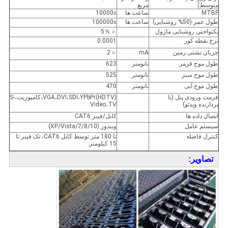
متوسط)
مربع
MTBF
ساعت ها
≥10000
طول عمر (50% روشنایی)
ساعت ها
≥100000
یکنواختی روشنایی ماژول
＜5％
نرخ نقطه کور
0.0001
جریان نشتی زمین
mA
＜2
طول موج قرمز
نانومتر
623
طول موج سبز
نانومتر
525
طول موج آبی
نانومتر
470
فرمت ورودی پنل (با
VGA،DVI،SDI،YPbPr(HDTV)،کامپوزیت،S-
پردازنده ویدئو)
Video،TV
اتصال داده ها
کابل/فیبر CAT6
سیستم عامل
ویندوز (XP/Vista/7/8/10)
کنترل فاصله
تا 180 متر توسط کابل CAT6، تک فیبر تا
15 کیلومتر.
تصاویر: