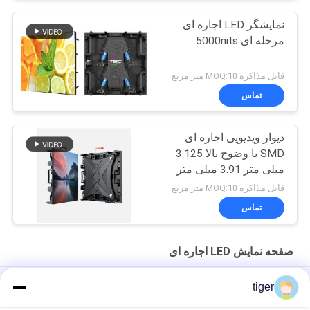
نمایشگر LED اجاره ای
مرحله ای 5000nits
قابل مذاکره MOQ:10 متر مربع
تماس
دیوار ویدیویی اجاره ای
SMD با وضوح بالا 3.125
میلی متر 3.91 میلی متر
پیچ پیکسل
قابل مذاکره MOQ:10 متر مربع
تماس
صفحه نمایش LED اجاره ای
صفحه نمایش LED اجاره ای سری Giant 500x500 میلی متری 3840
tiger
هرتز باکس برق قابل جابجایی