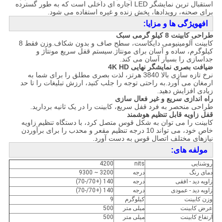
استقبال ترین نمایشگر LED اجاره ای داخلی است که به طور گسترده
برای صحنه، رویدادها، پخش زنده و غیره استفاده می شود.
اف
ه
ویژگی ها و مزایا:
طراحی کابینت 8 کیلو گرمی سبک
کابینت آلومینیومی دایکاست، سطح صاف و بدون شکاف.وزن فقط 8
کیلوگرم، ساده و آسان برای مونتاژ.سیستم قفل سریع مونتاژ و
جداسازی را بسیار آسان می کند.
ضیافت بصری نمایشگر نهایی 4K HD
نرخ تازه سازی بالا 3840 هرتز، لذت بصری مطلق را برای شما به
ارمغان می آورد.به راحتی توجه را جلب کنید، ارزش تبلیغات را تا حد
زیادی افزایش دهید.
راه اندازی سریع و غیر فعال سازی
طراحی منحصر به فرد قفل سریع، کابینت را در یک ثانیه بردارید.
قفل زاویه قابل تنظیم هوشمند
کابینت را می توان به شکل قوس متصل کرد، با دستگاه تنظیم زاویه
خاص خود، می تواند 10 درجه تنظیم مقعر و محدب را برای برآوردن
نیازهای مختلف اتصال قوس به دست آورد.
مولفه های:
روشنایی
nits
4200
دمای رنگ
درجه
3200 ~ 9300
زاویه دید - افقی
درجه
140 (+70/-70)
زاویه دید - عمودی
درجه
140 (+70/-70)
وزن کابینت
کیلوگرم
9
عرض کابینت
میلی متر
500
ارتفاع کابینت
میلی متر
500