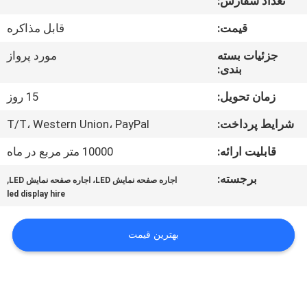
تعداد سفارش:
تور
قیمت:
قابل مذاکره
کنترل
جزئیات بسته
مورد پرواز
بندی:
کیفیت
زمان تحویل:
15 روز
اخبار
شرایط پرداخت:
T/T، Western Union، PayPal
قابلیت ارائه:
10000 متر مربع در ماه
نقشه
برجسته:
,
اجاره صفحه نمایش LED، اجاره صفحه نمایش LED
سایت
led display hire
سیاست
بهترین قیمت
حفظ
حریم
خصوصی