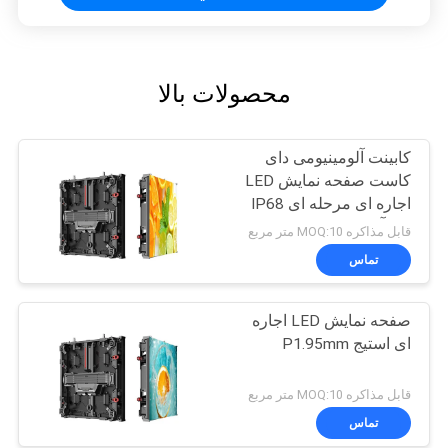
محصولات بالا
کابینت آلومینیومی دای
کاست صفحه نمایش LED
اجاره ای مرحله ای IP68
ضد آب
قابل مذاکره MOQ:10 متر مربع
تماس
صفحه نمایش LED اجاره
ای استیج P1.95mm
قابل مذاکره MOQ:10 متر مربع
تماس