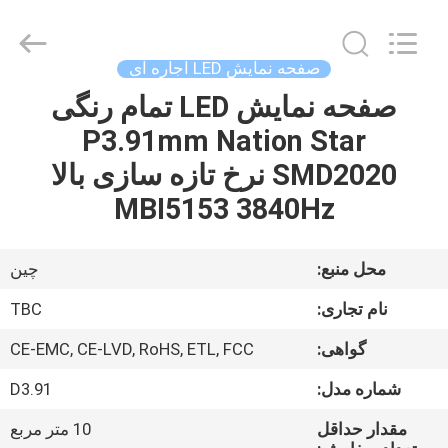
2026
Topbright
Creation
Limited.
All
صفحه نمایش LED اجاره ای
Rights
Reserved.
صفحه نمایش LED تمام رنگی
خانه
P3.91mm Nation Star
محصولات
SMD2020 نرخ تازه سازی بالا
MBI5153 3840Hz
نمایش
VR
محل منبع:
چین
نام تجاری:
TBC
دربارهی
گواهی:
CE-EMC, CE-LVD, RoHS, ETL, FCC
ما
شماره مدل:
D3.91
کارخانه
مقدار حداقل
10 متر مربع