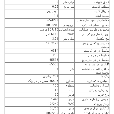
عمق کابینت
میلی متر
80
منطقه کابینت
متر مربع
0.25
متریال کابینت
آلومینیوم
نسبت ابعاد
1:1
حفاظت از نفوذ (جلو/عقب)
IP
IP65/IP43
محدوده دمای عملیاتی
درجهسی
- 20 تا 50
محدوده رطوبت عملیاتی
منابع انسانی
10 تا 90 درصد
نوع پیکسل و پیکربندی
R/G/B
SMD 3 در 1
پیچ پیکسل
میلی متر
3.91
ماتریس پیکسل در هر
128x128
کابینت
پیکسل در هر کابینت
16384
خطوط در هر متر
256
پیکسل در هر متر مربع
65536
LED در هر متر مربع
65536
حداقل فاصله مشاهده
متر
4
توصیه شده
رنگ ها
281 تریلیون
مقیاس خاکستری
سطوح
65536 سطح در هر رنگ
کنترل روشنایی
سطوح
100
پردازش دیجیتال
بیت
16
نرخ فریم
هرتز
60
نمایش نرخ تازه سازی
هرتز
1440
ولتاژ ورودی
VAC
110/240
فرکانس برق ورودی
هرتز
50/60
توان ورودی (حداکثر/
وات در متر
800/280