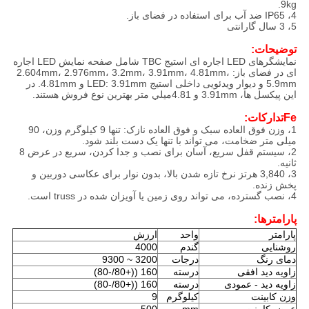
9kg.
4، IP65 ضد آب برای استفاده در فضای باز.
5، 3 سال گارانتی
توضیحات:
نمایشگرهای LED اجاره ای استیج TBC شامل صفحه نمایش LED اجاره
ای در فضای باز: 2.604mm، 2.976mm، 3.2mm، 3.91mm، 4.81mm،
5.9mm و دیوار ویدئویی داخلی استیج LED: 3.91mm و 4.81mm. در
این پیکسل ها، 3.91mm و 4.81ميلي متر بهترين نوع فروش هستند.
e
F
تدارکات
:
1، وزن فوق العاده سبک و فوق العاده نازک: تنها 9 کیلوگرم وزن، 90
میلی متر ضخامت، می تواند با تنها یک دست بلند شود.
2، سیستم قفل سریع، آسان برای نصب و جدا کردن، سریع در عرض 8
ثانیه.
3، 3,840 هرتز نرخ تازه شدن بالا، بدون نوار برای عکاسی دوربین و
پخش زنده.
4، نصب گسترده، می تواند روی زمین یا آویزان شده در truss است.
پارامترها:
پارامتر
واحد
ارزش
روشنایی
گندم
4000
دمای رنگ
درجات
3200 ~ 9300
زاویه دید افقی
درسته
160 ((+80/-80)
زاویه دید - عمودی
درسته
160 ((+80/-80)
وزن کابینت
کیلوگرم
9