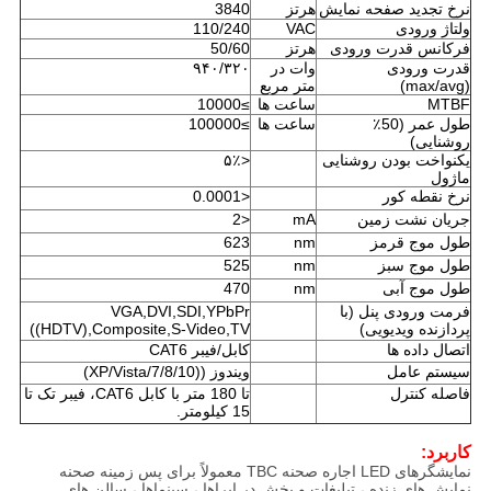
نرخ تجدید صفحه نمایش
هرتز
3840
ولتاژ ورودی
VAC
110/240
فرکانس قدرت ورودی
هرتز
50/60
قدرت ورودی
وات در
۹۴۰/۳۲۰
(max/avg)
متر مربع
MTBF
ساعت ها
≥10000
طول عمر (50٪
ساعت ها
≥100000
روشنایی)
یکنواخت بودن روشنایی
<۵٪
ماژول
نرخ نقطه کور
<0.0001
جریان نشت زمین
mA
<2
طول موج قرمز
nm
623
طول موج سبز
nm
525
طول موج آبی
nm
470
فرمت ورودی پنل (با
VGA,DVI,SDI,YPbPr
پردازنده ویدیویی)
((HDTV),Composite,S-Video,TV
اتصال داده ها
کابل/فیبر CAT6
سیستم عامل
ویندوز ((XP/Vista/7/8/10)
فاصله کنترل
تا 180 متر با کابل CAT6، فیبر تک تا
15 کیلومتر.
کاربرد:
نمایشگرهای LED اجاره صحنه TBC معمولاً برای پس زمینه صحنه
نمایش های زنده ، تبلیغات و پخش در اپراها ، سینماها ، سالن های