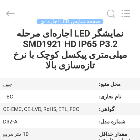
2026
Topbright
Creation
Limited.
All
صفحه نمایش LED اجاره ای
Rights
Reserved.
نمایشگر LED اجاره‌ای مرحله
خانه
SMD1921 HD IP65 P3.2
محصولات
میلی‌متری پیکسل کوچک با نرخ
تازه‌سازی بالا
نمایش
VR
محل منبع:
چین
نام تجاری:
TBC
دربارهی
گواهی:
CE-EMC, CE-LVD, RoHS, ETL, FCC
ما
شماره مدل:
D32-A
کارخانه
مقدار حداقل
10 متر مربع