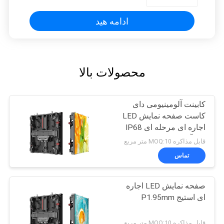
ادامه هید
محصولات بالا
کابینت آلومینیومی دای
کاست صفحه نمایش LED
اجاره ای مرحله ای IP68
ضد آب
قابل مذاکره MOQ:10 متر مربع
تماس
صفحه نمایش LED اجاره
ای استیج P1.95mm
قابل مذاکره MOQ:10 متر مربع