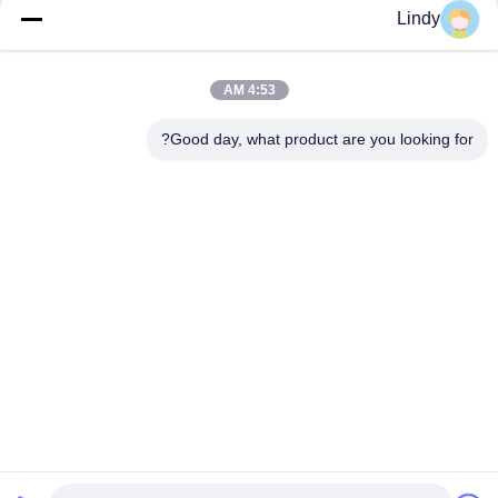
صفحه نمایش LED اجاره ای سری Giant 500x500 میلی متری 3840
Lindy
هرتز باکس برق قابل جابجایی
سری غول پیکر 500×1000 میلیمتر اجاره صفحه نمایش صحنه P2.6
4:53 AM
نمایشگر LED اجاره ای داخلی 500x1000mm سری Glory
Good day, what product are you looking for?
دسته بندی های محبوب
همه
صفحه نمایش LED 
صفحه نمایش LED HD
COB
صفحه نمایش LED 
نمایشگر تبلیغاتی LED
اجاره ای
صفحه نمایش LED 
نمایشگر مش LED
محیطی استادیوم
نمایشگر LED تمام 
نمایشگر LED SMD
رنگی