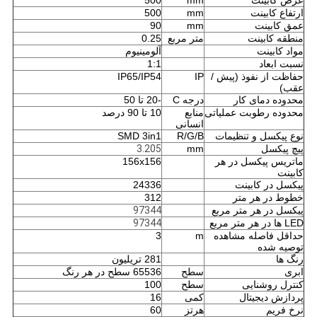
عرض کابینت
mm
500
ارتفاع کابینت
mm
500
عمق کابینت
mm
90
منطقه کابینت
متر مربع
0.25
مواد کابینت
آلومینیوم
نسبت ابعاد
1:1
حفاظت از نفوذ (پیش /
IP
IP65/IP54
عقب)
محدوده دمای کار
درجه C
-20 تا 50
محدوده رطوبت عملیاتی
منابع
10 تا 90 درصد
انسانی
نوع پیکسل و تنظیمات
R/G/B
SMD 3in1
پیچ پیکسل
mm
3.205
ماتریس پیکسل در هر
156x156
کابینت
پیکسل در کابینت
24336
خطوط در هر متر
312
پیکسل در هر متر مربع
97344
LED ها در هر متر مربع
97344
حداقل فاصله مشاهده
m
3
توصیه شده
رنگ ها
281 تریلیون
ابری
سطح
65536 سطح در هر رنگ
کنترل روشنایی
سطح
100
پردازش دیجیتال
کمی
16
نرخ فریم
هرتز
60