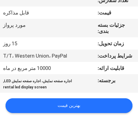
تعداد سفارش:
تور
قیمت:
قابل مذاکره
کنترل
جزئیات بسته
مورد پرواز
بندی:
کیفیت
زمان تحویل:
15 روز
اخبار
شرایط پرداخت:
T/T، Western Union، PayPal
قابلیت ارائه:
10000 متر مربع در ماه
نقشه
برجسته:
,
اجاره صفحه نمایش، اجاره صفحه نمایش LED
سایت
rental led display screen
سیاست
بهترین قیمت
حفظ
حریم
خصوصی