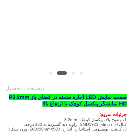
توضیحات محصول
صفحه نمایش LED اجاره صحنه در فضای باز P3.2mm
HD نمایشگر پیکسل کوچک با ارتفاع بالا
جزئیات سریع:
1، وضوح بالا، پیکسل کوچک: 3.2mm.
2,
ال ای دی های SMD1921، زاویه دید گسترده به 160 درجه.
3، کابینت آلومینیومی استاندارد، اندازه: 500×500x90mm، وزن سبک: