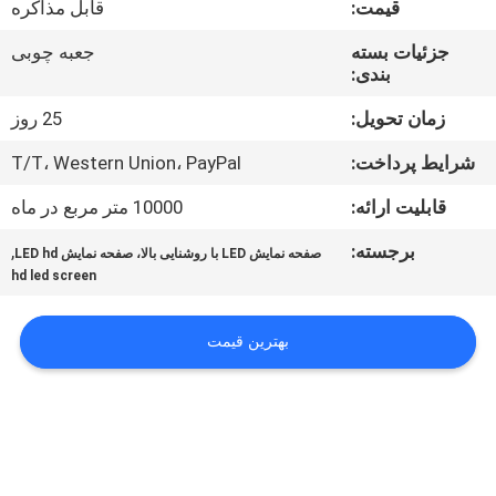
قیمت:
قابل مذاکره
تور
جزئیات بسته
جعبه چوبی
بندی:
کنترل
کیفیت
زمان تحویل:
25 روز
شرایط پرداخت:
T/T، Western Union، PayPal
اخبار
قابلیت ارائه:
10000 متر مربع در ماه
برجسته:
,
صفحه نمایش LED با روشنایی بالا، صفحه نمایش LED hd
نقشه
hd led screen
سایت
بهترین قیمت
سیاست
حفظ
حریم
خصوصی