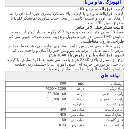
اف
ه
ویژگی ها و مزایا:
کیفیت فوق العاده ویدیو HD
کیفیت فوق‌العاده ویدیو با کیفیت بالا عملکرد بصری خیره‌کننده‌ای را به
ارمغان می‌آورد و تجسم کاملی از نسل جدید فناوری نمایشگر LED با
وضوح بسیار بالا است.
کابینت سبک
و
خیلی لاغر
ظاهر
فقط 58 میلی متر ضخامت و وزن
7.4 کیلوگرم
، بسیار کمتر از صفحه
نمایش LED سنتی، در هزینه تحویل و هزینه نصب صرفه جویی می کند
طراحی ماژول مغناطیسی
ماژول مغناطیسی سرویس جلو به مشتری اجازه می دهد خدمات را در
عرض 1 ثانیه به پایان برساند، سرویس جلو را آسان و راحت می کند
تصویر فوق‌العاده با نرخ رفرش بالا 3840 هرتز
نرخ تازه سازی بالای 3840 هرتز باعث می شود عملکرد نمایش با کیفیت
بالا حتی در دوربین حرفه ای، بدون امواج آب یا چشمک زدن صفحه
نمایش، کاملاً مطابق با الزامات نمایش زنده باشد.
مولفه های
روشنایی
nits
800
دمای رنگ
درجه
3200 ~ 9300
زاویه دید - افقی
درجه
160 (80/-80)
زاویه دید - عمودی
درجه
160 (80/-80)
وزن کابینت
کیلوگرم
7
عرض کابینت
میلی متر
480
ارتفاع کابینت
میلی متر
480
عمق کابینت
میلی متر
80
منطقه کابینت
متر مربع
0.23