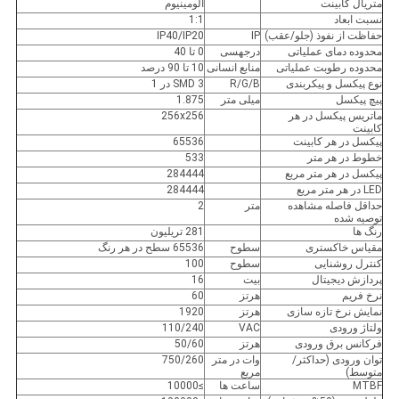
متریال کابینت
آلومینیوم
نسبت ابعاد
1:1
حفاظت از نفوذ (جلو/عقب)
IP
IP40/IP20
محدوده دمای عملیاتی
درجهسی
0 تا 40
محدوده رطوبت عملیاتی
منابع انسانی
10 تا 90 درصد
نوع پیکسل و پیکربندی
R/G/B
SMD 3 در 1
پیچ پیکسل
میلی متر
1.875
ماتریس پیکسل در هر
256x256
کابینت
پیکسل در هر کابینت
65536
خطوط در هر متر
533
پیکسل در هر متر مربع
284444
LED در هر متر مربع
284444
حداقل فاصله مشاهده
متر
2
توصیه شده
رنگ ها
281 تریلیون
مقیاس خاکستری
سطوح
65536 سطح در هر رنگ
کنترل روشنایی
سطوح
100
پردازش دیجیتال
بیت
16
نرخ فریم
هرتز
60
نمایش نرخ تازه سازی
هرتز
1920
ولتاژ ورودی
VAC
110/240
فرکانس برق ورودی
هرتز
50/60
توان ورودی (حداکثر/
وات در متر
750/260
متوسط)
مربع
MTBF
ساعت ها
≥10000