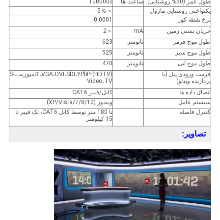
طول عمر (50% روشنایی)
ساعت ها
≥100000
یکنواختی روشنایی ماژول
＜5％
نرخ نقطه کور
0.0001
جریان نشتی زمین
mA
＜2
طول موج قرمز
نانومتر
623
طول موج سبز
نانومتر
525
طول موج آبی
نانومتر
470
فرمت ورودی پنل (با
VGA،DVI،SDI،YPbPr(HDTV)،کامپوزیت،S-
پردازنده ویدئو)
Video،TV
اتصال داده ها
کابل/فیبر CAT6
سیستم عامل
ویندوز (XP/Vista/7/8/10)
کنترل فاصله
تا 180 متر توسط کابل CAT6، تک فیبر تا
15 کیلومتر.
تصاویر: