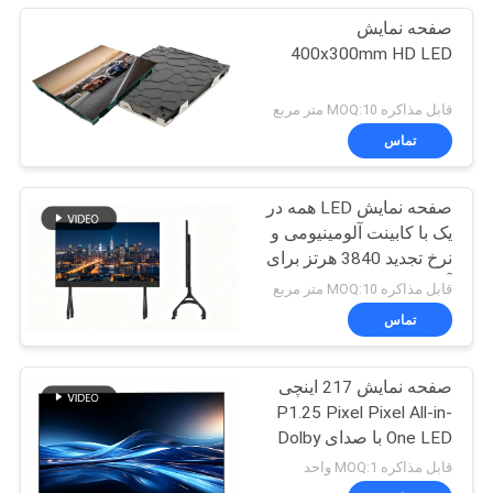
صفحه نمایش
400x300mm HD LED
قابل مذاکره MOQ:10 متر مربع
تماس
صفحه نمایش LED همه در
یک با کابینت آلومینیومی و
نرخ تجدید 3840 هرتز برای
آموزش
قابل مذاکره MOQ:10 متر مربع
تماس
صفحه نمایش 217 اینچی
P1.25 Pixel Pixel All-in-
One LED با صدای Dolby
برای کنفرانس های
قابل مذاکره MOQ:1 واحد
هوشمند