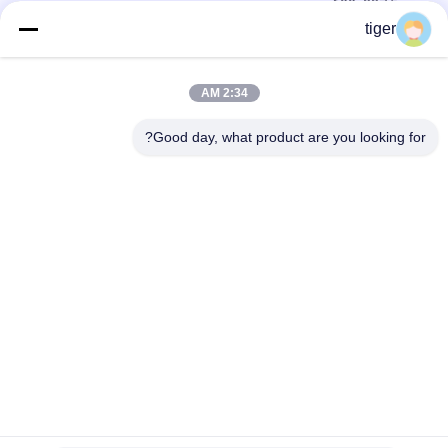
600x337.5mm
tiger
P0.9mm داخلی صفحه نمایش LED Pixel Pitch Fine P0.9mm پنل
LED سرویس جلو
2:34 AM
صفحه نمایش کوچک پیکسل P1.56 میلی متری HD LED با وضوح 3840
هرتز 4K
Good day, what product are you looking for?
دسته بندی های محبوب
همه
صفحه نمایش LED 
صفحه نمایش LED HD
COB
صفحه نمایش LED 
نمایشگر تبلیغاتی LED
اجاره ای
صفحه نمایش LED 
نمایشگر مش LED
محیطی استادیوم
نمایشگر LED تمام 
نمایشگر LED SMD
رنگی