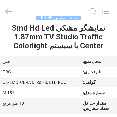
2026
Topbright
Creation
Limited.
All
صفحه نمایش LED HD
Rights
Reserved.
نمایشگر مشکی Smd Hd Led
خانه
1.87mm TV Studio Traffic
محصولات
Center با سیستم Colorlight
نمایش
محل منبع:
چین
VR
نام تجاری:
TBC
گواهی:
CE-EMC, CE-LVD, RoHS, ETL, FCC
دربارهی
شماره مدل:
Mi187
ما
مقدار حداقل
10 متر مربع
تعداد سفارش:
کارخانه