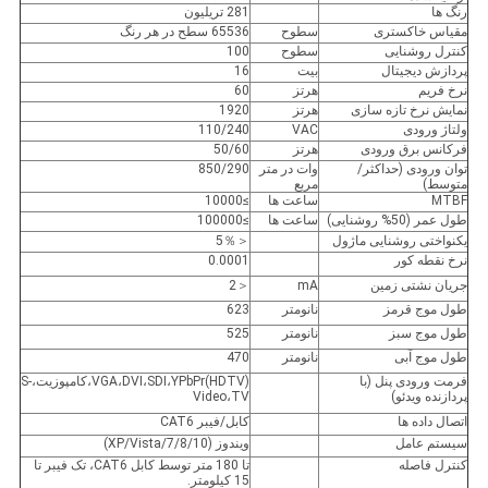
رنگ ها
281 تریلیون
مقیاس خاکستری
سطوح
65536 سطح در هر رنگ
کنترل روشنایی
سطوح
100
پردازش دیجیتال
بیت
16
نرخ فریم
هرتز
60
نمایش نرخ تازه سازی
هرتز
1920
ولتاژ ورودی
VAC
110/240
فرکانس برق ورودی
هرتز
50/60
توان ورودی (حداکثر/
وات در متر
850/290
متوسط)
مربع
MTBF
ساعت ها
≥10000
طول عمر (50% روشنایی)
ساعت ها
≥100000
یکنواختی روشنایی ماژول
＜5％
نرخ نقطه کور
0.0001
جریان نشتی زمین
mA
＜2
طول موج قرمز
نانومتر
623
طول موج سبز
نانومتر
525
طول موج آبی
نانومتر
470
فرمت ورودی پنل (با
VGA،DVI،SDI،YPbPr(HDTV)،کامپوزیت،S-
پردازنده ویدئو)
Video،TV
اتصال داده ها
کابل/فیبر CAT6
سیستم عامل
ویندوز (XP/Vista/7/8/10)
کنترل فاصله
تا 180 متر توسط کابل CAT6، تک فیبر تا
15 کیلومتر.