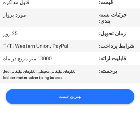
قیمت:
قابل مذاکره
تور
جزئیات بسته
مورد پرواز
بندی:
کنترل
کیفیت
زمان تحویل:
25 روز
شرایط پرداخت:
T/T، Western Union، PayPal
اخبار
قابلیت ارائه:
10000 متر مربع در ماه
برجسته:
,
تابلوهای تبلیغاتی محیطی، تابلوهای تبلیغاتی led
نقشه
led perimeter advertising boards
سایت
بهترین قیمت
سیاست
حفظ
حریم
خصوصی