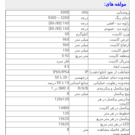
مولفه های:
روشنایی
nits
6000
دمای رنگ
درجه
3200 ~ 9300
زاویه دید - افقی
درجه
160 (80/-80)
زاویه دید - عمودی
درجه
160 (80/-80)
وزن کابینت
کیلوگرم
50
عرض کابینت
میلی متر
960
ارتفاع کابینت
میلی متر
960
عمق کابینت
میلی متر
150
منطقه کابینت
متر مربع
0.92
متریال کابینت
فلز سرد
نسبت ابعاد
4:3
حفاظت از نفوذ (جلو/عقب)
IP
IP65/IP54
محدوده دمای عملیاتی
درجهسی
- 20 تا 50
محدوده رطوبت عملیاتی
منابع انسانی
10 تا 90 درصد
نوع پیکسل و پیکربندی
R/G/B
SMD 3 در 1
پیچ پیکسل
میلی متر
8
ماتریس پیکسل در هر
120x120
کابینت
پیکسل در هر کابینت
14400
خطوط در هر متر
125
پیکسل در هر متر مربع
15625
LED در هر متر مربع
15625
حداقل فاصله مشاهده
متر
8
توصیه شده