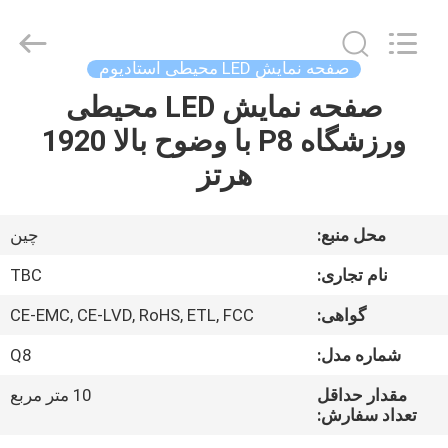
2026
Topbright
Creation
Limited.
All
صفحه نمایش LED محیطی استادیوم
Rights
Reserved.
صفحه نمایش LED محیطی
خانه
ورزشگاه P8 با وضوح بالا 1920
محصولات
هرتز
نمایش
محل منبع:
چین
VR
نام تجاری:
TBC
گواهی:
CE-EMC, CE-LVD, RoHS, ETL, FCC
دربارهی
شماره مدل:
Q8
ما
مقدار حداقل
10 متر مربع
تعداد سفارش:
کارخانه