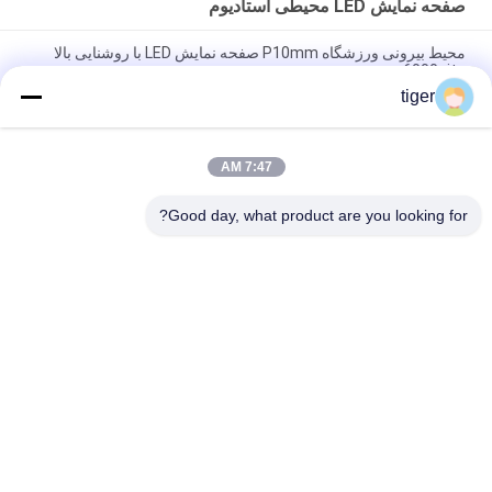
صفحه نمایش LED محیطی استادیوم
محیط بیرونی ورزشگاه P10mm صفحه نمایش LED با روشنایی بالا
6000nits
tiger
SMD3528 P10 صفحه نمایش LED در فضای باز 6000nits صفحه
نمایش LED با روشنایی بالا
7:47 AM
فوتبال P10mm ورزشگاه محیطی صفحه نمایش LED 6000nits
روشنایی بالا
Good day, what product are you looking for?
دسته بندی های محبوب
همه
صفحه نمایش LED 
صفحه نمایش LED HD
COB
صفحه نمایش LED 
نمایشگر تبلیغاتی LED
اجاره ای
صفحه نمایش LED 
نمایشگر مش LED
محیطی استادیوم