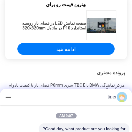
بهترين قيمت رو براي
صفحه نمایش LED در فضای باز روسیه
استاندارد P10 در ماژول 320x320mm
حفاظت IP68
ادامه هید
پرونده مشتری
مرکز نمایندگی BMW با TBC E سری P8mm فضای باز با کیفیت بادوام
روشنایی بالا
tiger
هلند 250 متر مربع LED محیطی استادیوم خدمات سریع با کیفیت بادوام
نرخ تازه سازی بالا 3840 هرتز
9:07 AM
سری S P8 برای هتل‌های شیلی تجاری استفاده از دید بالا تصویر شفاف
مقیاس خاکستری بالا
Good day, what product are you looking for?