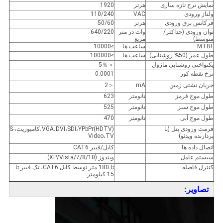
نمایش نرخ تازه سازی
هرتز
1920
ولتاژ ورودی
VAC
110/240
فرکانس برق ورودی
هرتز
50/60
توان ورودی (حداکثر/
وات در متر
640/220
متوسط)
مربع
MTBF
ساعت ها
≥10000
طول عمر (50% روشنایی)
ساعت ها
≥100000
یکنواختی روشنایی ماژول
＜5％
نرخ نقطه کور
0.0001
جریان نشتی زمین
mA
＜2
طول موج قرمز
نانومتر
623
طول موج سبز
نانومتر
525
طول موج آبی
نانومتر
470
فرمت ورودی پنل (با
VGA،DVI،SDI،YPbPr(HDTV)،کامپوزیت،S-
پردازنده ویدئو)
Video،TV
اتصال داده ها
کابل/فیبر CAT6
سیستم عامل
ویندوز (XP/Vista/7/8/10)
کنترل فاصله
تا 180 متر توسط کابل CAT6، تک فیبر تا
15 کیلومتر.
تصاویر: