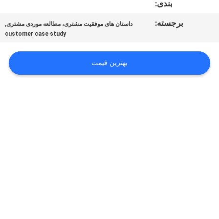
بندی:
تور
برجسته:
,
داستان های موفقیت مشتری، مطالعه موردی مشتری
customer case study
کنترل
کیفیت
بهترین قیمت
اخبار
نقشه
سایت
سیاست
حفظ
حریم
خصوصی