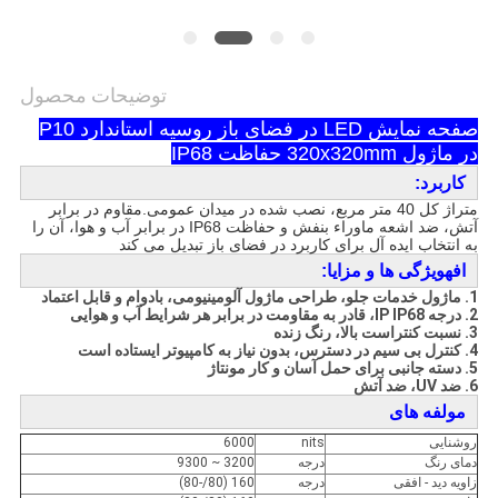
توضیحات محصول
صفحه نمایش LED در فضای باز روسیه استاندارد P10
در ماژول 320x320mm حفاظت IP68
کاربرد:
متراژ کل 40 متر مربع، نصب شده در میدان عمومی.مقاوم در برابر
آتش، ضد اشعه ماوراء بنفش و حفاظت IP68 در برابر آب و هوا، آن را
به انتخاب ایده آل برای کاربرد در فضای باز تبدیل می کند
اف
ه
ویژگی ها و مزایا:
1. ماژول خدمات جلو، طراحی ماژول آلومینیومی، بادوام و قابل اعتماد
2. درجه IP IP68، قادر به مقاومت در برابر هر شرایط آب و هوایی
3. نسبت کنتراست بالا، رنگ زنده
4. کنترل بی سیم در دسترس، بدون نیاز به کامپیوتر ایستاده است
5. دسته جانبی برای حمل آسان و کار مونتاژ
6. ضد UV، ضد آتش
مولفه های
روشنایی
nits
6000
دمای رنگ
درجه
3200 ~ 9300
زاویه دید - افقی
درجه
160 (80/-80)