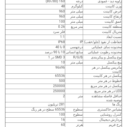
زاویه دید - عمودی
درجه
160 (80/-80)
وزن کابینت
کیلوگرم
48
عرض کابینت
میلی متر
960
ارتفاع کابینت
میلی متر
960
عمق کابینت
میلی متر
100
منطقه کابینت
متر مربع
0.26
متریال کابینت
فلز سرد
نسبت ابعاد
1:1
حفاظت از نفوذ (جلو/عقب)
IP
IP68
محدوده دمای عملیاتی
درجهسی
0 تا 40
محدوده رطوبت عملیاتی
منابع انسانی
10 تا 90 درصد
نوع پیکسل و پیکربندی
R/G/B
SMD 3 در 1
پیچ پیکسل
میلی متر
10
ماتریس پیکسل در هر
96x96
کابینت
پیکسل در هر کابینت
65536
خطوط در هر متر
500
پیکسل در هر متر مربع
250000
LED در هر متر مربع
250000
حداقل فاصله مشاهده
متر
2
توصیه شده
رنگ ها
281 تریلیون
مقیاس خاکستری
سطوح
65536 سطح در هر رنگ
کنترل روشنایی
سطوح
100
پردازش دیجیتال
بیت
16
نرخ فریم
هرتز
60