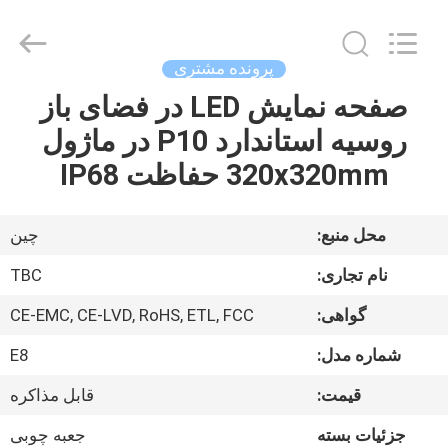
2026
Topbright
Creation
Limited.
All
پرونده مشتری
Rights
Reserved.
صفحه نمایش LED در فضای باز
خانه
روسیه استاندارد P10 در ماژول
محصولات
320x320mm حفاظت IP68
نمایش
محل منبع:
چین
VR
نام تجاری:
TBC
گواهی:
CE-EMC, CE-LVD, RoHS, ETL, FCC
دربارهی
شماره مدل:
E8
ما
قیمت:
قابل مذاکره
کارخانه
جزئیات بسته
جعبه چوبی