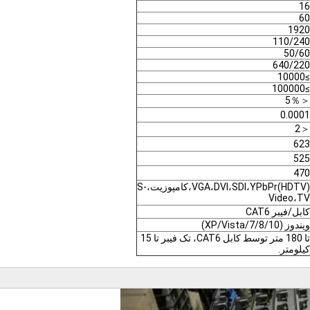
16
60
1920
110/240
50/60
640/220
≥10000
≥100000
＜5％
0.0001
＜2
623
525
470
VGA،DVI،SDI،YPbPr(HDTV)،کامپوزیت،S-
Video،TV
کابل/فیبر CAT6
ویندوز (XP/Vista/7/8/10)
تا 180 متر توسط کابل CAT6، تک فیبر تا 15
کیلومتر.