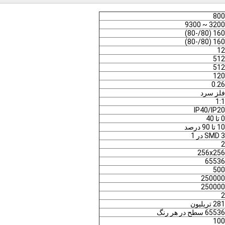
800
3200 ~ 9300
160 (80/-80)
160 (80/-80)
12
512
512
120
0.26
فلز سرد
1:1
IP40/IP20
0 تا 40
10 تا 90 درصد
SMD 3 در 1
2
256x256
65536
500
250000
250000
2
281 تریلیون
65536 سطح در هر رنگ
100