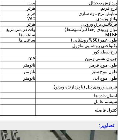
پردازش دیجیتال
بیت
نرخ فریم
هرتز
نمایش نرخ تازه سازی
هرتز
ولتاژ ورودی
VAC
فرکانس برق ورودی
هرتز
توان ورودی (حداکثر/متوسط)
وات در متر مربع
MTBF
ساعت ها
طول عمر (50% روشنایی)
ساعت ها
یکنواختی روشنایی ماژول
نرخ نقطه کور
جریان نشتی زمین
mA
طول موج قرمز
نانومتر
طول موج سبز
نانومتر
طول موج آبی
نانومتر
فرمت ورودی پنل (با پردازنده ویدئو)
اتصال داده ها
سیستم عامل
کنترل فاصله
تصاویر: