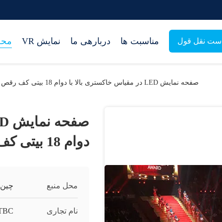
مناسبت ها
دربارهی ما
نمایش VR
محص
ست نقل قول
صفحه نمایش LED در مقیاس خاکستری بالا با دوام 18 بیتی کف رقص خلاقانه روسیه
دوام 18 بیتی کف رقص خلاقانه روسیه
محل منبع
چین
نام تجاری
TBC