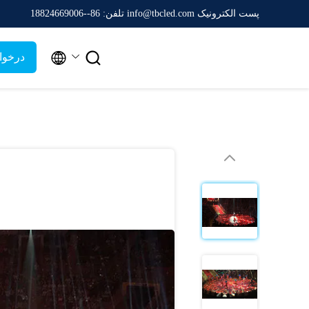
پست الکترونیک info@tbcled.com
تلفن: 86--18824669006


درخوا