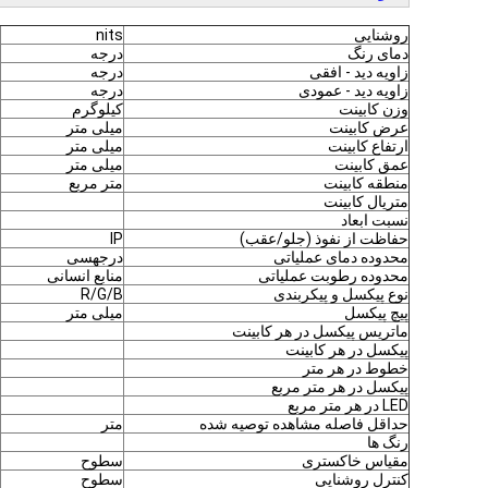
روشنایی
nits
دمای رنگ
درجه
زاویه دید - افقی
درجه
زاویه دید - عمودی
درجه
وزن کابینت
کیلوگرم
عرض کابینت
میلی متر
ارتفاع کابینت
میلی متر
عمق کابینت
میلی متر
منطقه کابینت
متر مربع
متریال کابینت
نسبت ابعاد
حفاظت از نفوذ (جلو/عقب)
IP
محدوده دمای عملیاتی
درجهسی
محدوده رطوبت عملیاتی
منابع انسانی
نوع پیکسل و پیکربندی
R/G/B
پیچ پیکسل
میلی متر
ماتریس پیکسل در هر کابینت
پیکسل در هر کابینت
خطوط در هر متر
پیکسل در هر متر مربع
LED در هر متر مربع
حداقل فاصله مشاهده توصیه شده
متر
رنگ ها
مقیاس خاکستری
سطوح
کنترل روشنایی
سطوح