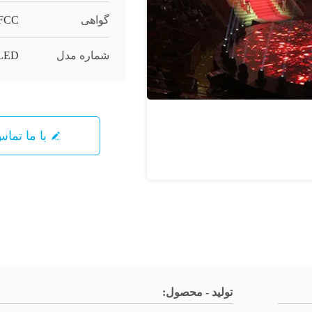
گواهی
 FCC
شماره مدل
 LED
با ما تما
تولید - محصول: