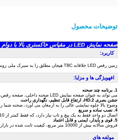
توضیحات محصول
صفحه نمایش LED در مقیاس خاکستری بالا با دوام 18 بیتی کف رقص خلاقانه روسیه
کاربرد:
زمین رقص LED خلاقانه TBC هیجان مطلق را به سیرک ملی روسیه می افزاید، در مجموع 200 متر مربع
اف
ه
ویژگی ها و مزایا:
1. برنامه چند صحنه
می تواند به عنوان صفحه نمایش LED صحنه داخلی، صفحه رقص، نمایشگر LED تبلیغاتی، نمایشگر LED ویترین و غیره استفاده شود.
جشن بصری 2.HD، ارتفاع قابل تنظیم، نگهداری راحت
وضوح بالا جلوه نمایشی عالی را به ارمغان می آورد، صحنه شما را
4. نصب ساده و سریع
اتصال دو واحد فقط به یک پیچ و تاب نیاز دارد، که فقط کمتر از 10 ثانیه طول می کشد.و تعمیر و نگهداری آسان، تعویض کابینت نسبت به تعمیر ماژول LED در طول رویدادهای زنده آسان تر است.
5. قوی و پایدار، ایمنی و قابل اعتماد
فروش سالانه بیش از 10000 متر مربع، کیفیت ثابت شده در بازار
مولفه های