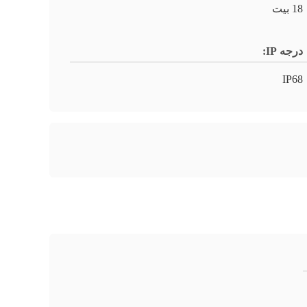
18 بیت
درجه IP:
IP68