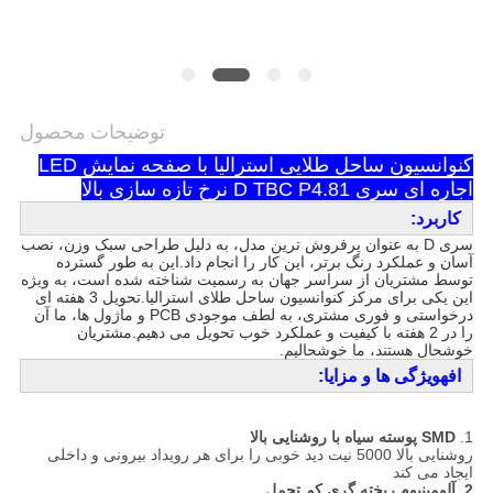
توضیحات محصول
کنوانسیون ساحل طلایی استرالیا با صفحه نمایش LED
اجاره ای سری D TBC P4.81 نرخ تازه سازی بالا
کاربرد:
سری D به عنوان پرفروش ترین مدل، به دلیل طراحی سبک وزن، نصب
آسان و عملکرد رنگ برتر، این کار را انجام داد.این به طور گسترده
توسط مشتریان از سراسر جهان به رسمیت شناخته شده است، به ویژه
این یکی برای مرکز کنوانسیون ساحل طلای استرالیا.تحویل 3 هفته ای
درخواستی و فوری مشتری، به لطف موجودی PCB و ماژول ها، ما آن
را در 2 هفته با کیفیت و عملکرد خوب تحویل می دهیم.مشتریان
خوشحال هستند، ما خوشحالیم.
اف
ه
ویژگی ها و مزایا:
1.
SMD پوسته سیاه با روشنایی بالا
روشنایی بالا 5000 نیت دید خوبی را برای هر رویداد بیرونی و داخلی
ایجاد می کند
2. آلومینیوم ریخته گری کم تحمل