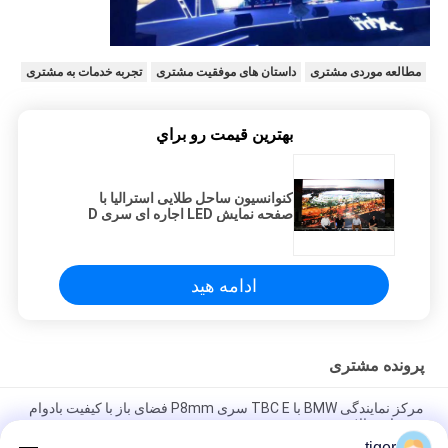
مطالعه موردی مشتری
داستان های موفقیت مشتری
تجربه خدمات به مشتری
بهترين قيمت رو براي
کنوانسیون ساحل طلایی استرالیا با
صفحه نمایش LED اجاره ای سری D
TBC P4.81 نرخ تازه سازی بالا
ادامه هید
پرونده مشتری
مرکز نمایندگی BMW با TBC E سری P8mm فضای باز با کیفیت بادوام
روشنایی بالا
tiger