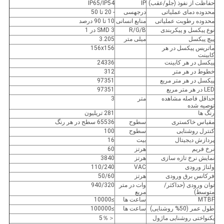
حفاظت از نفوذ (جلو/عقب)
IP
IP65/IP54
محدوده دمای عملیاتی
درجهسی
- 20 تا 50
محدوده رطوبت عملیاتی
منابع انسانی
10 تا 90 درصد
نوع پیکسل و پیکربندی
R/G/B
SMD 3 در 1
پیچ پیکسل
میلی متر
3.205
ماتریس پیکسل در هر
156x156
کابینت
پیکسل در هر کابینت
24336
خطوط در هر متر
312
پیکسل در هر متر مربع
97351
LED در هر متر مربع
97351
حداقل فاصله مشاهده
متر
3
توصیه شده
رنگ ها
281 تریلیون
مقیاس خاکستری
سطوح
65536 سطح در هر رنگ
کنترل روشنایی
سطوح
100
پردازش دیجیتال
بیت
16
نرخ فریم
هرتز
60
نمایش نرخ تازه سازی
هرتز
3840
ولتاژ ورودی
VAC
110/240
فرکانس برق ورودی
هرتز
50/60
توان ورودی (حداکثر/
وات در متر
940/320
متوسط)
مربع
MTBF
ساعت ها
≥10000
طول عمر (50% روشنایی)
ساعت ها
≥100000
یکنواختی روشنایی ماژول
＜5％