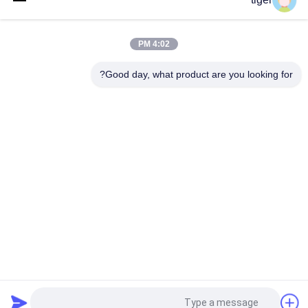
هلند 250 متر مربع LED محیطی استادیوم خدمات سریع با کیفیت بادوام
نرخ تازه سازی بالا 3840 هرتز
4:02 PM
سری S P8 برای هتل‌های شیلی تجاری استفاده از دید بالا تصویر شفاف
مقیاس خاکستری بالا
Good day, what product are you looking for?
دسته بندی های محبوب
همه
صفحه نمایش LED 
صفحه نمایش LED HD
COB
صفحه نمایش LED 
نمایشگر تبلیغاتی LED
اجاره ای
صفحه نمایش LED 
نمایشگر مش LED
محیطی استادیوم
نمایشگر LED تمام 
نمایشگر LED SMD
رنگی
درخواست نقل قول