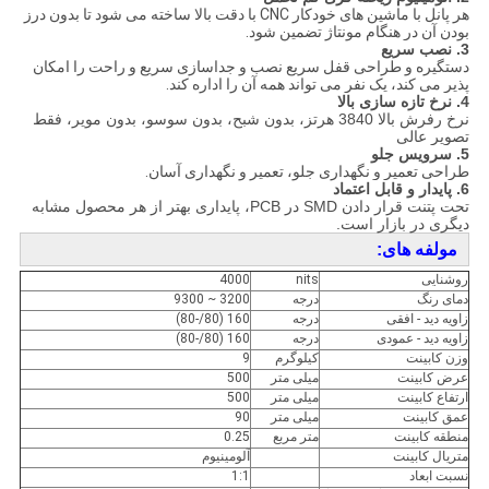
هر پانل با ماشین های خودکار CNC با دقت بالا ساخته می شود تا بدون درز
بودن آن در هنگام مونتاژ تضمین شود.
3.
نصب سریع
دستگیره و طراحی قفل سریع نصب و جداسازی سریع و راحت را امکان
پذیر می کند، یک نفر می تواند همه آن را اداره کند.
4.
نرخ تازه سازی بالا
نرخ رفرش بالا 3840 هرتز، بدون شبح، بدون سوسو، بدون مویر، فقط
تصویر عالی
5.
سرویس جلو
طراحی تعمیر و نگهداری جلو، تعمیر و نگهداری آسان.
6.
پایدار و قابل اعتماد
تحت پتنت قرار دادن SMD در PCB، پایداری بهتر از هر محصول مشابه
دیگری در بازار است.
مولفه های:
روشنایی
nits
4000
دمای رنگ
درجه
3200 ~ 9300
زاویه دید - افقی
درجه
160 (80/-80)
زاویه دید - عمودی
درجه
160 (80/-80)
وزن کابینت
کیلوگرم
9
عرض کابینت
میلی متر
500
ارتفاع کابینت
میلی متر
500
عمق کابینت
میلی متر
90
منطقه کابینت
متر مربع
0.25
متریال کابینت
آلومینیوم
نسبت ابعاد
1:1