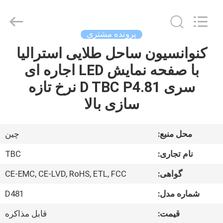
2026
Topbright
Creation
Limited.
All
پرونده مشتری
Rights
Reserved.
کنوانسیون ساحل طلایی استرالیا
خانه
با صفحه نمایش LED اجاره ای
محصولات
سری D TBC P4.81 نرخ تازه
سازی بالا
نمایش
VR
محل منبع:
چین
نام تجاری:
TBC
دربارهی
گواهی:
CE-EMC, CE-LVD, RoHS, ETL, FCC
ما
شماره مدل:
D481
کارخانه
قیمت:
قابل مذاکره