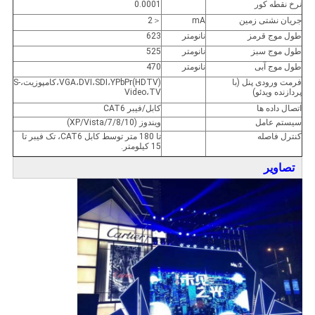
نرخ نقطه کور
0.0001
جریان نشتی زمین
mA
＜2
طول موج قرمز
نانومتر
623
طول موج سبز
نانومتر
525
طول موج آبی
نانومتر
470
فرمت ورودی پنل (با
VGA،DVI،SDI،YPbPr(HDTV)،کامپوزیت،S-
پردازنده ویدئو)
Video،TV
اتصال داده ها
کابل/فیبر CAT6
سیستم عامل
ویندوز (XP/Vista/7/8/10)
کنترل فاصله
تا 180 متر توسط کابل CAT6، تک فیبر تا
15 کیلومتر.
تصاویر