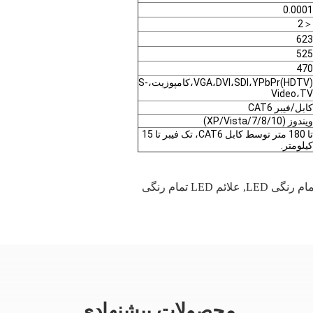
0.0001
＜2
623
525
470
VGA،DVI،SDI،YPbPr(HDTV)،کامپوزیت،S-
Video،TV
کابل/فیبر CAT6
ویندوز (XP/Vista/7/8/10)
تا 180 متر توسط کابل CAT6، تک فیبر تا 15
کیلومتر.
 رنگی LED
,
علائم LED تمام رنگی
محصولات پیشنهادی