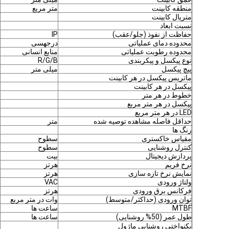
منطقه کابینت
متر مربع
متریال کابینت
نسبت ابعاد
حفاظت از نفوذ (جلو/عقب)
IP
محدوده دمای عملیاتی
درجهسی
محدوده رطوبت عملیاتی
منابع انسانی
نوع پیکسل و پیکربندی
R/G/B
پیچ پیکسل
میلی متر
ماتریس پیکسل در هر کابینت
پیکسل در هر کابینت
خطوط در هر متر
پیکسل در هر متر مربع
LED در هر متر مربع
حداقل فاصله مشاهده توصیه شده
متر
رنگ ها
مقیاس خاکستری
سطوح
کنترل روشنایی
سطوح
پردازش دیجیتال
بیت
نرخ فریم
هرتز
نمایش نرخ تازه سازی
هرتز
ولتاژ ورودی
VAC
فرکانس برق ورودی
هرتز
توان ورودی (حداکثر/متوسط)
وات در متر مربع
MTBF
ساعت ها
طول عمر (50% روشنایی)
ساعت ها
یکنواختی روشنایی ماژول