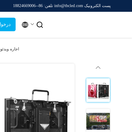
پست الکترونیک info@tbcled.com
تلفن: 86--18824669006


درخوا
اجاره ویدئو دیوار تمام رنگی LED صف