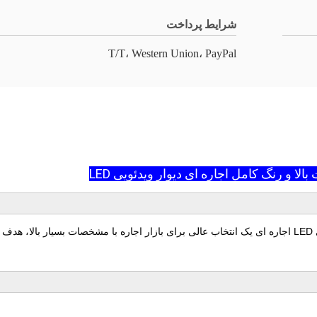
شرایط پرداخت
T/T، Western Union، PayPal
در فضای باز P2.6mm 4K با وضوح بالا و رنگ کامل، دیوار ویدئویی LED اجاره ای یک انتخاب عالی برای بازار 