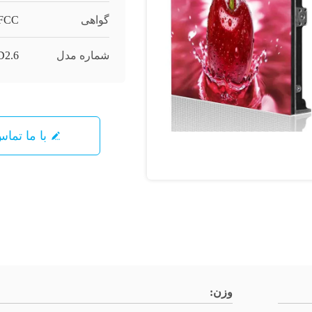
گواهی
 FCC
شماره مدل
D2.6
با ما تما
وزن: