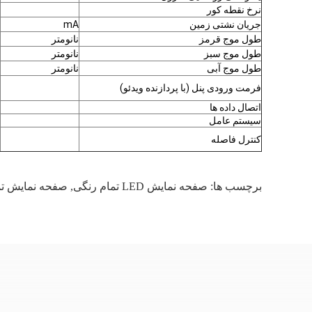
نرخ نقطه کور
جریان نشتی زمین
mA
طول موج قرمز
نانومتر
طول موج سبز
نانومتر
طول موج آبی
نانومتر
فرمت ورودی پنل (با پردازنده ویدئو)
اتصال داده ها
سیستم عامل
کنترل فاصله
برچسب ها:
صفحه نمایش LED تمام رنگی
,
صفحه نمایش تمام