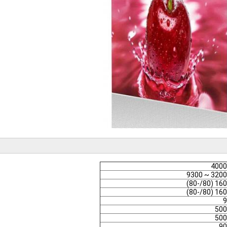
4000
3200 ~ 9300
160 (80/-80)
160 (80/-80)
9
500
500
90