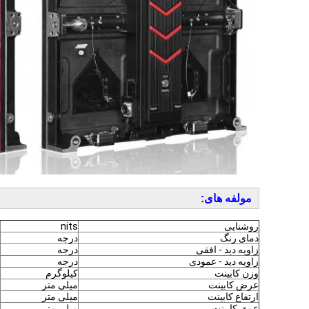
مولفه های:
روشنایی
nits
دمای رنگ
درجه
زاویه دید - افقی
درجه
زاویه دید - عمودی
درجه
وزن کابینت
کیلوگرم
عرض کابینت
میلی متر
ارتفاع کابینت
میلی متر
عمق کابینت
میلی متر