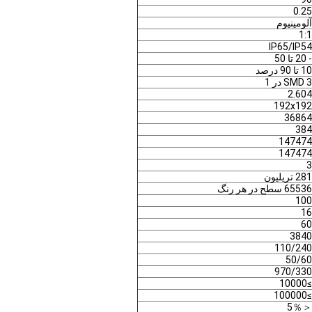
0.25
آلومینیوم
1:1
IP65/IP54
- 20 تا 50
10 تا 90 درصد
SMD 3 در 1
2.604
192x192
36864
384
147474
147474
3
281 تریلیون
65536 سطح در هر رنگ
100
16
60
3840
110/240
50/60
970/330
≥10000
≥100000
＜5％