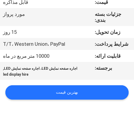
قیمت:
قابل مذاکره
تور
جزئیات بسته
مورد پرواز
بندی:
کنترل
کیفیت
زمان تحویل:
15 روز
شرایط پرداخت:
T/T، Western Union، PayPal
اخبار
قابلیت ارائه:
10000 متر مربع در ماه
برجسته:
,
اجاره صفحه نمایش LED، اجاره صفحه نمایش LED
نقشه
led display hire
سایت
بهترین قیمت
سیاست
حفظ
حریم
خصوصی