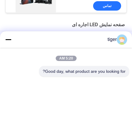
تماس
صفحه نمایش LED اجاره ای
صفحه نمایش LED اجاره ای سری Giant 500x500 میلی متری 3840
tiger
هرتز باکس برق قابل جابجایی
سری غول پیکر 500×1000 میلیمتر اجاره صفحه نمایش صحنه P2.6
5:20 AM
نمایشگر LED اجاره ای داخلی 500x1000mm سری Glory
Good day, what product are you looking for?
دسته بندی های محبوب
همه
صفحه نمایش LED 
صفحه نمایش LED HD
COB
صفحه نمایش LED 
نمایشگر تبلیغاتی LED
اجاره ای