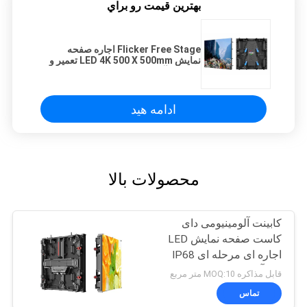
بهترين قيمت رو براي
Flicker Free Stage اجاره صفحه
نمایش LED 4K 500 X 500mm تعمیر و
نگهداری آسان
ادامه هید
محصولات بالا
کابینت آلومینیومی دای
کاست صفحه نمایش LED
اجاره ای مرحله ای IP68
ضد آب
قابل مذاکره MOQ:10 متر مربع
تماس