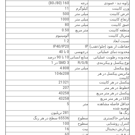
زاویه دید - عمودی
درجه
160 (80/-80)
وزن کابینت
کیلوگرم
11
عرض کابینت
میلی متر
500
ارتفاع کابینت
میلی متر
1000
عمق کابینت
میلی متر
80
منطقه کابینت
متر مربع
0.50
متریال کابینت
آلومینیوم
نسبت ابعاد
1:2
حفاظت از نفوذ (جلو/عقب)
IP
IP40/IP20
محدوده دمای عملیاتی
درجهسی
0 تا 40
محدوده رطوبت عملیاتی
منابع انسانی
10 تا 90 درصد
نوع پیکسل و پیکربندی
R/G/B
SMD 3 در 1
پیچ پیکسل
میلی متر
4.808
ماتریس پیکسل در هر
104x208
کابینت
پیکسل در هر کابینت
21321
خطوط در هر متر
207
پیکسل در هر متر مربع
43258
LED در هر متر مربع
43258
حداقل فاصله مشاهده
متر
5
توصیه شده
رنگ ها
281 تریلیون
مقیاس خاکستری
سطوح
65536 سطح در هر رنگ
کنترل روشنایی
سطوح
100
پردازش دیجیتال
بیت
16
نرخ فریم
هرتز
60