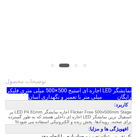
توضیحات محصول
نمایشگر LED اجاره ای استیج 500×500 میلی متری فلیکر
رایگان
P4.81 میلی متر با تعمیر و نگهداری آسان
کاربرد:
Flicker Free 500x500mm Stage اجاره نمایشگر LED P4.81mm
پر
استقبال ترین نمایشگر LED اجاره ای داخلی هستند که به طور گسترده
برای صحنه، رویدادها، پخش زنده و الکترونیکی استفاده می شود
tc
اف
ه
ویژگی ها و مزایا:
یک نفر می تواند نصب و جداسازی را انجام دهد