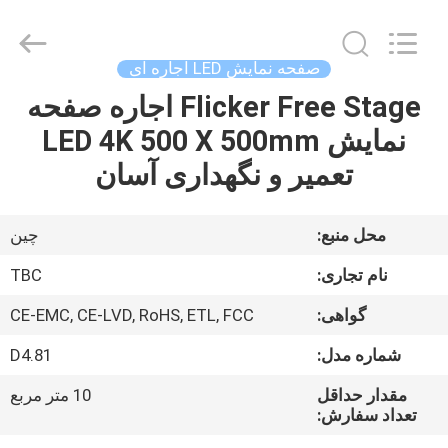
2026
Topbright
Creation
Limited.
All
صفحه نمایش LED اجاره ای
Rights
Reserved.
Flicker Free Stage اجاره صفحه
خانه
نمایش LED 4K 500 X 500mm
محصولات
تعمیر و نگهداری آسان
نمایش
محل منبع:
چین
VR
نام تجاری:
TBC
گواهی:
CE-EMC, CE-LVD, RoHS, ETL, FCC
دربارهی
شماره مدل:
D4.81
ما
مقدار حداقل
10 متر مربع
تعداد سفارش:
کارخانه