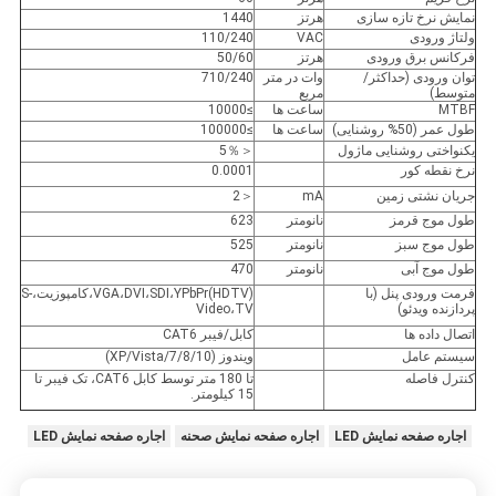
نمایش نرخ تازه سازی
هرتز
1440
ولتاژ ورودی
VAC
110/240
فرکانس برق ورودی
هرتز
50/60
توان ورودی (حداکثر/
وات در متر
710/240
متوسط)
مربع
MTBF
ساعت ها
≥10000
طول عمر (50% روشنایی)
ساعت ها
≥100000
یکنواختی روشنایی ماژول
＜5％
نرخ نقطه کور
0.0001
جریان نشتی زمین
mA
＜2
طول موج قرمز
نانومتر
623
طول موج سبز
نانومتر
525
طول موج آبی
نانومتر
470
فرمت ورودی پنل (با
VGA،DVI،SDI،YPbPr(HDTV)،کامپوزیت،S-
پردازنده ویدئو)
Video،TV
اتصال داده ها
کابل/فیبر CAT6
سیستم عامل
ویندوز (XP/Vista/7/8/10)
کنترل فاصله
تا 180 متر توسط کابل CAT6، تک فیبر تا
15 کیلومتر.
اجاره صفحه نمایش LED
اجاره صفحه نمایش صحنه
اجاره صفحه نمایش LED