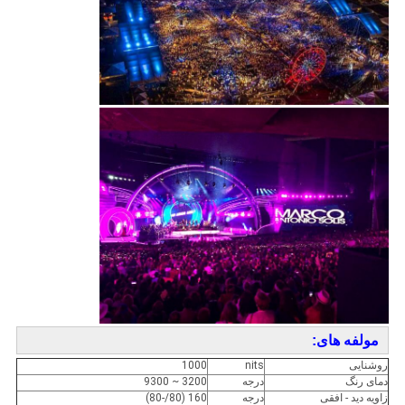
مولفه های:
روشنایی
nits
1000
دمای رنگ
درجه
3200 ~ 9300
زاویه دید - افقی
درجه
160 (80/-80)