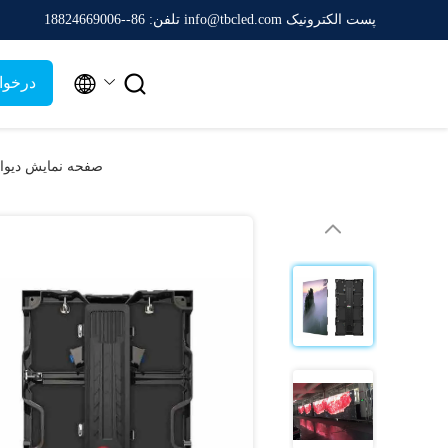
پست الکترونیک info@tbcled.com
تلفن: 86--18824669006


درخوا
صفحه نمایش دیواری LED 500 x 1000 میلی‌متری با نرخ ورود Ip65 در فضای باز با پیکس