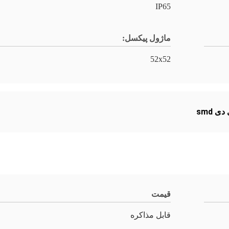
IP65
ماژول پیکسل:
52x52
ی smd
قیمت
قابل مذاکره