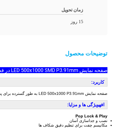
زمان تحویل
15 روز
توضیحات محصول
صفحه نمایش LED 500x1000 SMD P3.91mm در فضای باز IP65 نرخ ورود
کاربرد:
صفحه نمایش LED 500x1000 P3.91mm به طور گسترده برای پس زمینه صحنه نمایش های زنده، رویدادها و پخش در اپرا، سینما، سالن کنسرت، بارها و غیره استفاده می شود.
اف
ه
ویژگی ها و مزایا:
Pop Lock & Play
نصب و جداسازی آسان
مکانیسم چفت برای تنظیم دقیق شکاف ها