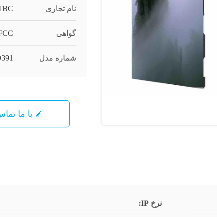
نام تجاری
TBC
گواهی
 FCC
شماره مدل
391
با ما تما
نرخ IP: