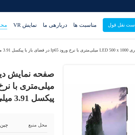
مناسبت ها
دربارهی ما
نمایش VR
محص
ست نقل قول
ل 3.91 میلی‌متری
پیکسل 3.91 میلی‌متری
محل منبع
چین