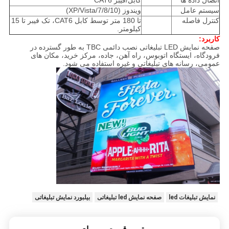
اتصال داده ها
کابل/فیبر CAT6
سیستم عامل
ویندوز (XP/Vista/7/8/10)
کنترل فاصله
تا 180 متر توسط کابل CAT6، تک فیبر تا 15
کیلومتر.
کاربرد:
صفحه نمایش LED تبلیغاتی نصب دائمی TBC به طور گسترده در
فرودگاه، ایستگاه اتوبوس، راه آهن، جاده، مرکز خرید، مکان های
عمومی، رسانه های تبلیغاتی و غیره استفاده می شود.
نمایش تبلیغات led
صفحه نمایش led تبلیغاتی
بیلبورد نمایش تبلیغاتی