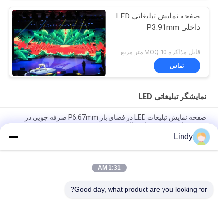
صفحه نمایش تبلیغاتی LED
داخلی P3.91mm
قابل مذاکره MOQ:10 متر مربع
تماس
نمایشگر تبلیغاتی LED
صفحه نمایش تبلیغات LED در فضای باز P6.67mm صرفه جویی در
مصرف انرژی و روشنایی بالا
Lindy
صفحه نمایش LED تبلیغاتی در فضای باز سرویس جلو ماژول P10mm
320x320mm
1:31 AM
صفحه نمایش تبلیغاتی LED فضای باز IP65 P8 میلی متری 3840 هرتز
نرخ تازه سازی
Good day, what product are you looking for?
دسته بندی های محبوب
همه