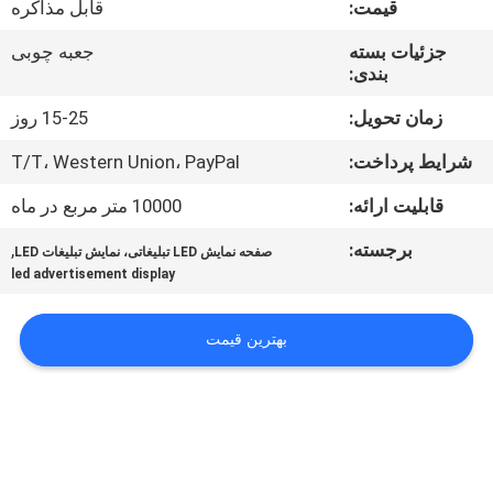
قیمت:
قابل مذاکره
تور
جزئیات بسته
جعبه چوبی
بندی:
کنترل
کیفیت
زمان تحویل:
15-25 روز
شرایط پرداخت:
T/T، Western Union، PayPal
اخبار
قابلیت ارائه:
10000 متر مربع در ماه
برجسته:
,
صفحه نمایش LED تبلیغاتی، نمایش تبلیغات LED
نقشه
led advertisement display
سایت
بهترین قیمت
سیاست
حفظ
حریم
خصوصی