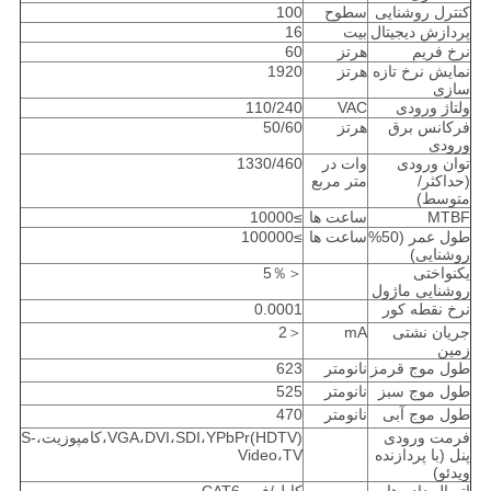
کنترل روشنایی
سطوح
100
پردازش دیجیتال
بیت
16
نرخ فریم
هرتز
60
نمایش نرخ تازه
هرتز
1920
سازی
ولتاژ ورودی
VAC
110/240
فرکانس برق
هرتز
50/60
ورودی
توان ورودی
وات در
1330/460
(حداکثر/
متر مربع
متوسط)
MTBF
ساعت ها
≥10000
طول عمر (50%
ساعت ها
≥100000
روشنایی)
یکنواختی
＜5％
روشنایی ماژول
نرخ نقطه کور
0.0001
جریان نشتی
mA
＜2
زمین
طول موج قرمز
نانومتر
623
طول موج سبز
نانومتر
525
طول موج آبی
نانومتر
470
فرمت ورودی
VGA،DVI،SDI،YPbPr(HDTV)،کامپوزیت،S-
پنل (با پردازنده
Video،TV
ویدئو)