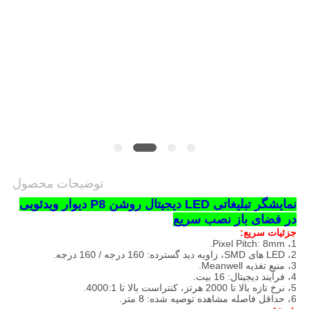
توضیحات محصول
نمایشگر تبلیغاتی LED دیجیتال روشن P8 دیوار ویدئویی
در فضای باز نصب سریع
جزئیات سریع:
1، Pixel Pitch: 8mm.
2، LED های SMD، زاویه دید گسترده: 160 درجه / 160 درجه.
3، منبع تغذیه Meanwell.
4، فرآیند دیجیتال: 16 بیت.
5، نرخ تازه بالا تا 2000 هرتز، کنتراست بالا تا 4000:1.
6، حداقل فاصله مشاهده توصیه شده: 8 متر.