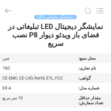
2026
Topbright
Creation
Limited.
All
نمایشگر تبلیغاتی LED
Rights
Reserved.
نمایشگر دیجیتال LED تبلیغاتی در
خانه
فضای باز ویدئو دیوار P8 نصب
محصولات
سریع
نمایش
محل منبع:
چین
VR
نام تجاری:
TBC
گواهی:
CE-EMC, CE-LVD, RoHS, ETL, FCC
دربارهی
شماره مدل:
E8-A
ما
مقدار حداقل
10 متر مربع
تعداد سفارش:
کارخانه