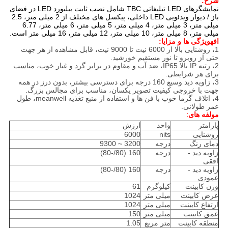
شرح:
نمایشگرهای LED تبلیغاتی TBC شامل نصب ثابت بیلبورد LED در فضای
باز / دیوار ویدئویی LED داخلی، پیکسل های مختلف از 2 میلی متر، 2.5
میلی متر، 3 میلی متر، 4 میلی متر، 5 میلی متر، 6 میلی متر، 6.77
میلی متر، 8 میلی متر، 10 میلی متر، 12 میلی متر، 16 میلی متر است.
اف
ه
ویژگی ها و مزایا
:
1، روشنایی بالا از 6000 نیت تا 9000 نیت، قابل مشاهده از هر جهت
حتی از روبرو تا نور مستقیم خورشید.
2، رتبه IP بالا IP65، ضد آب و مقاوم در برابر گرد و غبار خوب، مناسب
برای هر شرایطی.
3، زاویه دید وسیع 160 درجه برای دسترسی بیشتر، بدون درز در همه
جهت با خروجی کیفیت تصویر یکسان، مناسب برای مجالس بزرگ.
4، اتلاف گرما خوب با فن ها و استفاده از منبع تغذیه meanwell، طول
عمر طولانی.
مولفه های
:
پارامتر
واحد
ارزش
روشنایی
nits
6000
دمای رنگ
درجه
3200 ~ 9300
زاویه دید -
درجه
160 (80/-80)
افقی
زاویه دید -
درجه
160 (80/-80)
عمودی
وزن کابینت
کیلوگرم
61
عرض کابینت
میلی متر
1024
ارتفاع کابینت
میلی متر
1024
عمق کابینت
میلی متر
150
منطقه کابینت
متر مربع
1.05