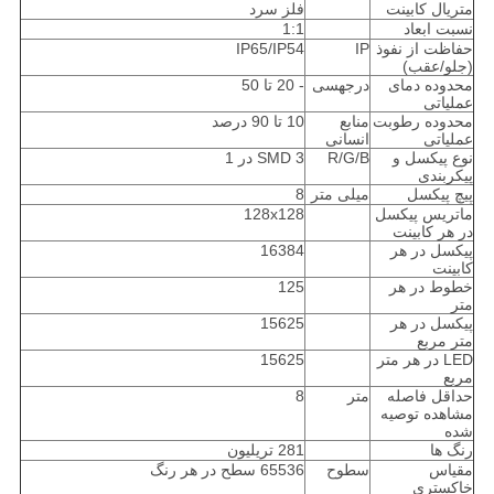
متریال کابینت
فلز سرد
نسبت ابعاد
1:1
حفاظت از نفوذ
IP
IP65/IP54
(جلو/عقب)
محدوده دمای
درجهسی
- 20 تا 50
عملیاتی
محدوده رطوبت
منابع
10 تا 90 درصد
عملیاتی
انسانی
نوع پیکسل و
R/G/B
SMD 3 در 1
پیکربندی
پیچ پیکسل
میلی متر
8
ماتریس پیکسل
128x128
در هر کابینت
پیکسل در هر
16384
کابینت
خطوط در هر
125
متر
پیکسل در هر
15625
متر مربع
LED در هر متر
15625
مربع
حداقل فاصله
متر
8
مشاهده توصیه
شده
رنگ ها
281 تریلیون
مقیاس
سطوح
65536 سطح در هر رنگ
خاکستری