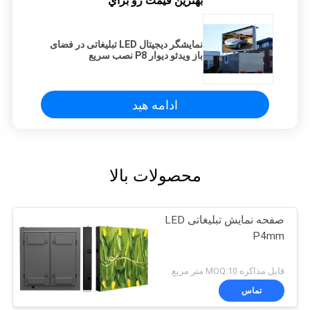
بهترين قيمت رو براي
نمایشگر دیجیتال LED تبلیغاتی در فضای
باز ویدئو دیوار P8 نصب سریع
ادامه هید
محصولات بالا
صفحه نمایش تبلیغاتی LED
P4mm
قابل مذاکره MOQ:10 متر مربع
تماس