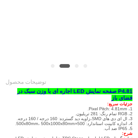
توضیحات محصول
P4.81 صفحه نمایش LED اجاره ای با وزن سبک در
فضای باز
جزئیات سریع:
1، Pixel Pitch: 4.81mm.
2، RGB تمام رنگ: 281 تریلیون.
3،
ال ای دی های SMD،
زاویه دید گسترده: 160 درجه / 160 درجه.
4، اندازه کابینت استاندارد: 500×500x80mm، 500x1000x80mm.
5، IP65 ضد آب.
شرح: