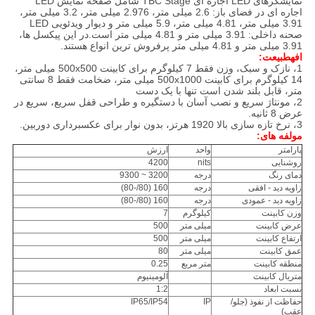
نمایشگرهای LED اجاره ای TBC Stage شامل صفحه نمایش LED
اجاره ای در فضای باز: 2.6 میلی متر، 2.976 میلی متر، 3.2 میلی متر،
3.91 میلی متر، 4.81 میلی متر، 5.9 میلی متر و دیوار ویدئویی LED
صحنه داخلی: 3.91 میلی متر و 4.81 میلی متر است.در این پیکسل ها،
3.91 میلی متر و 4.81 میلی متر پرفروش ترین انواع هستند.
اف
ه
طبیعت
:
1، نازک و سبک،
وزن فقط 7 کیلوگرم برای کابینت 500x500 میلی متر،
14 کیلوگرم برای کابینت 500x1000 میلی متر، ضخامت فقط 8 سانتی
متر،
قابل بلند شدن است
تنها با یک دست
2، مونتاژ سریع و نصب آسان با دستگیره و طراحی قفل سریع، سریع در
عرض 8 ثانیه.
3، نرخ تازه سازی بالا 1920 هرتز، بدون نوار برای عکسبرداری دوربین.
مولفه های:
پارامتر
واحد
ارزش
روشنایی
nits
4200
دمای رنگ
درجه
3200 ~ 9300
زاویه دید - افقی
درجه
160 (80/-80)
زاویه دید - عمودی
درجه
160 (80/-80)
وزن کابینت
کیلوگرم
7
عرض کابینت
میلی متر
500
ارتفاع کابینت
میلی متر
500
عمق کابینت
میلی متر
80
منطقه کابینت
متر مربع
0.25
متریال کابینت
آلومینیوم
نسبت ابعاد
1:2
حفاظت از نفوذ (جلو/
IP
IP65/IP54
عقب)