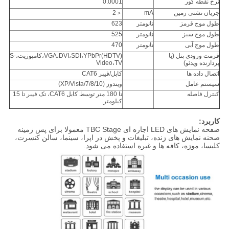
نرخ نقطه کور
0.0001
جریان نشتی زمین
mA
＜2
طول موج قرمز
نانومتر
623
طول موج سبز
نانومتر
525
طول موج آبی
نانومتر
470
فرمت ورودی پنل (با
VGA،DVI،SDI،YPbPr(HDTV)،کامپوزیت،S-
پردازنده ویدئو)
Video،TV
اتصال داده ها
کابل/فیبر CAT6
سیستم عامل
ویندوز (XP/Vista/7/8/10)
کنترل فاصله
تا 180 متر توسط کابل CAT6، تک فیبر تا 15
کیلومتر.
کاربرد:
صفحه نمایش های LED اجاره ای TBC Stage معمولا برای پس زمینه
صحنه نمایش های زنده، تبلیغات و پخش در اپرا، سینما، سالن کنسرت،
کلیسا، موزه، کافه ها و غیره استفاده می شود.