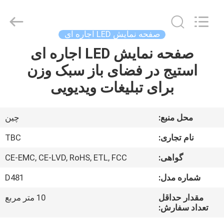
2026
Topbright
Creation
Limited.
All
صفحه نمایش LED اجاره ای
Rights
Reserved.
صفحه نمایش LED اجاره ای
خانه
استیج در فضای باز سبک وزن
محصولات
برای تبلیغات ویدیویی
نمایش
محل منبع:
چین
VR
نام تجاری:
TBC
گواهی:
CE-EMC, CE-LVD, RoHS, ETL, FCC
دربارهی
شماره مدل:
D481
ما
مقدار حداقل
10 متر مربع
تعداد سفارش:
کارخانه