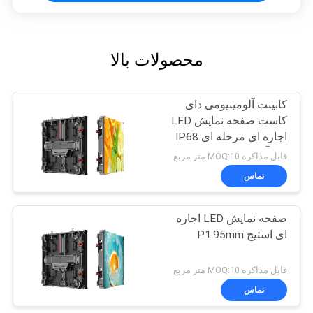
محصولات بالا
کابینت آلومینیومی دای
کاست صفحه نمایش LED
اجاره ای مرحله ای IP68
ضد آب
قابل مذاکره MOQ:10 متر مربع
تماس
صفحه نمایش LED اجاره
ای استیج P1.95mm
قابل مذاکره MOQ:10 متر مربع
تماس