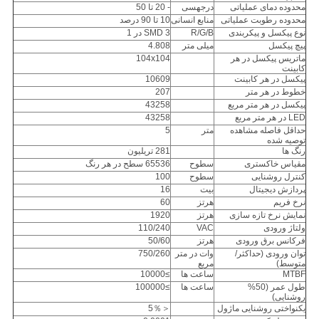
محدوده دمای عملیاتی
درجهسی
- 20 تا 50
محدوده رطوبت عملیاتی
منابع انسانی
10 تا 90 درصد
نوع پیکسل و پیکربندی
R/G/B
SMD 3 در 1
پیچ پیکسل
میلی متر
4.808
ماتریس پیکسل در هر
104x104
کابینت
پیکسل در هر کابینت
10609
خطوط در هر متر
207
پیکسل در هر متر مربع
43258
LED در هر متر مربع
43258
حداقل فاصله مشاهده
متر
5
توصیه شده
رنگ ها
281 تریلیون
مقیاس خاکستری
سطوح
65536 سطح در هر رنگ
کنترل روشنایی
سطوح
100
پردازش دیجیتال
بیت
16
نرخ فریم
هرتز
60
نمایش نرخ تازه سازی
هرتز
1920
ولتاژ ورودی
VAC
110/240
فرکانس برق ورودی
هرتز
50/60
توان ورودی (حداکثر/
وات در متر
750/260
متوسط)
مربع
MTBF
ساعت ها
≥10000
طول عمر (50%
ساعت ها
≥100000
روشنایی)
یکنواختی روشنایی ماژول
＜5％