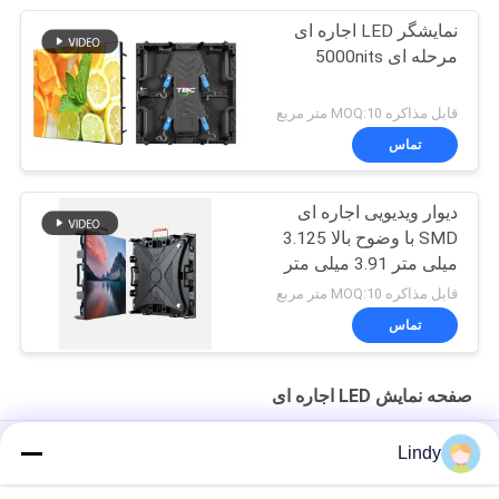
نمایشگر LED اجاره ای
مرحله ای 5000nits
قابل مذاکره MOQ:10 متر مربع
تماس
دیوار ویدیویی اجاره ای
SMD با وضوح بالا 3.125
میلی متر 3.91 میلی متر
پیچ پیکسل
قابل مذاکره MOQ:10 متر مربع
تماس
صفحه نمایش LED اجاره ای
صفحه نمایش LED اجاره ای سری Giant 500x500 میلی متری 3840
Lindy
هرتز باکس برق قابل جابجایی