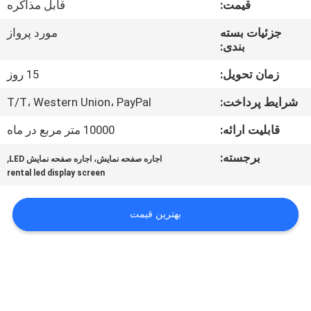
قیمت:
قابل مذاکره
تور
جزئیات بسته
مورد پرواز
بندی:
کنترل
کیفیت
زمان تحویل:
15 روز
شرایط پرداخت:
T/T، Western Union، PayPal
اخبار
قابلیت ارائه:
10000 متر مربع در ماه
برجسته:
,
اجاره صفحه نمایش، اجاره صفحه نمایش LED
نقشه
rental led display screen
سایت
بهترین قیمت
سیاست
حفظ
حریم
خصوصی