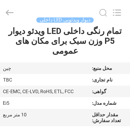
2026
Topbright
Creation
Limited.
All
دیوار ویدئویی LED داخلی
Rights
Reserved.
تمام رنگی داخلی LED ویدئو دیوار
خانه
P5 وزن سبک برای مکان های
محصولات
عمومی
نمایش
محل منبع:
چین
VR
نام تجاری:
TBC
گواهی:
CE-EMC, CE-LVD, RoHS, ETL, FCC
دربارهی
شماره مدل:
Ei5
ما
مقدار حداقل
10 متر مربع
تعداد سفارش:
کارخانه