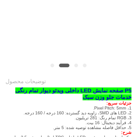
توضیحات محصول
P5 صفحه نمایش LED داخلی ویدئو دیوار تمام رنگی
خدمات جلو وزن سبک
جزئیات سریع:
1، Pixel Pitch: 5mm.
2، LED های SMD، زاویه دید گسترده: 160 درجه / 160 درجه.
3، RGB تمام رنگ: 281 تریلیون.
4، فرآیند دیجیتال: 16 بیت.
5، حداقل فاصله مشاهده توصیه شده: 5 متر.
شرح: