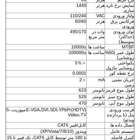
نمایش نرخ تازه
هرتز
1440
سازی
ولتاژ ورودی
VAC
110/240
فرکانس برق
هرتز
50/60
ورودی
توان ورودی
وات در
490/170
(حداکثر/
متر مربع
متوسط)
MTBF
ساعت ها
≥10000
طول عمر (50%
ساعت ها
≥100000
روشنایی)
یکنواختی
＜5％
روشنایی ماژول
نرخ نقطه کور
0.0001
جریان نشتی
mA
＜2
زمین
طول موج قرمز
نانومتر
623
طول موج سبز
نانومتر
525
طول موج آبی
نانومتر
470
فرمت ورودی
VGA،DVI،SDI،YPbPr(HDTV)،کامپوزیت،S-
پنل (با پردازنده
Video،TV
ویدئو)
اتصال داده ها
کابل/فیبر CAT6
سیستم عامل
ویندوز (XP/Vista/7/8/10)
کنترل فاصله
تا 180 متر توسط کابل CAT6، تک فیبر تا 15