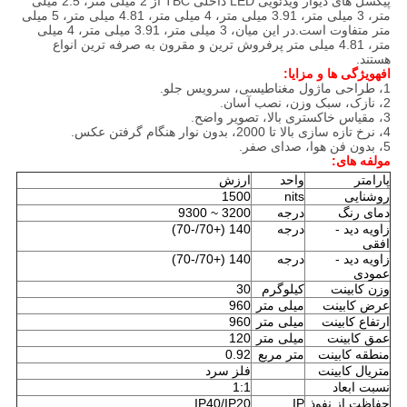
پیکسل های دیوار ویدئویی LED داخلی TBC از 2 میلی متر، 2.5 میلی
متر، 3 میلی متر، 3.91 میلی متر، 4 میلی متر، 4.81 میلی متر، 5 میلی
متر متفاوت است.در این میان، 3 میلی متر، 3.91 میلی متر، 4 میلی
متر، 4.81 میلی متر پرفروش ترین و مقرون به صرفه ترین انواع
هستند.
اف
ه
ویژگی ها و مزایا
:
1، طراحی ماژول مغناطیسی، سرویس جلو.
2، نازک، سبک وزن، نصب آسان.
3، مقیاس خاکستری بالا، تصویر واضح.
4، نرخ تازه سازی بالا تا 2000، بدون نوار هنگام گرفتن عکس.
5، بدون فن هوا، صدای صفر.
مولفه های:
پارامتر
واحد
ارزش
روشنایی
nits
1500
دمای رنگ
درجه
3200 ~ 9300
زاویه دید -
درجه
140 (+70/-70)
افقی
زاویه دید -
درجه
140 (+70/-70)
عمودی
وزن کابینت
کیلوگرم
30
عرض کابینت
میلی متر
960
ارتفاع کابینت
میلی متر
960
عمق کابینت
میلی متر
120
منطقه کابینت
متر مربع
0.92
متریال کابینت
فلز سرد
نسبت ابعاد
1:1
حفاظت از نفوذ
IP
IP40/IP20