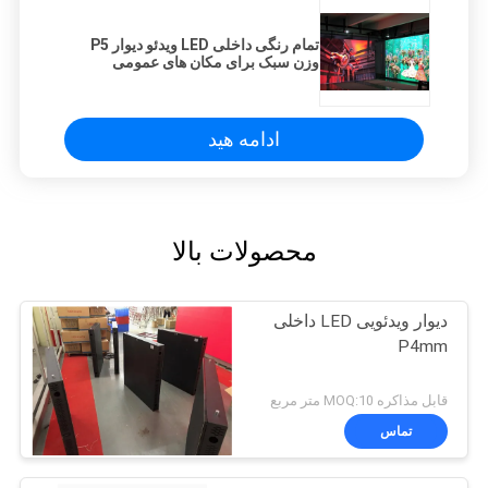
تمام رنگی داخلی LED ویدئو دیوار P5
وزن سبک برای مکان های عمومی
ادامه هید
محصولات بالا
دیوار ویدئویی LED داخلی
P4mm
قابل مذاکره MOQ:10 متر مربع
تماس