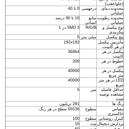
(جلو/عقب)
محدوده دمای
درجهسی
0 تا 40
عملیاتی
محدوده رطوبت
منابع
10 تا 90 درصد
عملیاتی
انسانی
نوع پیکسل و
R/G/B
SMD 3 در 1
پیکربندی
پیچ پیکسل
میلی متر
5.
ماتریس پیکسل
192x192
در هر کابینت
پیکسل در هر
36864
کابینت
خطوط در هر
200
متر
پیکسل در هر
40000
متر مربع
LED در هر متر
40000
مربع
حداقل فاصله
متر
5
مشاهده توصیه
شده
رنگ ها
281 تریلیون
مقیاس
سطوح
65536 سطح در هر رنگ
خاکستری
کنترل روشنایی
سطوح
100
پردازش دیجیتال
بیت
16
نرخ فریم
هرتز
60