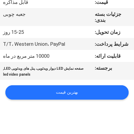
قیمت:
قابل مذاکره
تور
جزئیات بسته
جعبه چوبی
بندی:
کنترل
کیفیت
زمان تحویل:
15-25 روز
شرایط پرداخت:
T/T، Western Union، PayPal
اخبار
قابلیت ارائه:
10000 متر مربع در ماه
برجسته:
,
صفحه نمایش LED دیوار ویدئویی، پنل های ویدئویی LED
نقشه
led video panels
سایت
بهترین قیمت
سیاست
حفظ
حریم
خصوصی