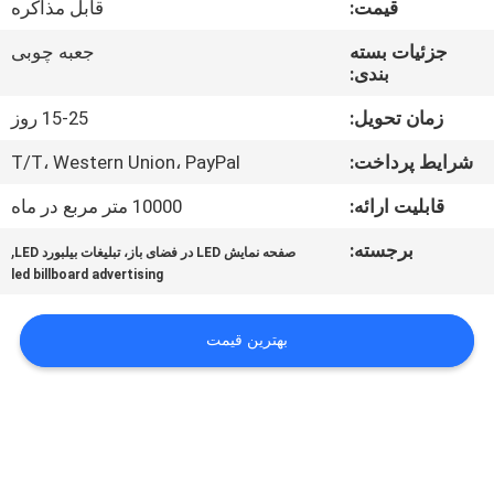
قیمت:
قابل مذاکره
تور
جزئیات بسته
جعبه چوبی
بندی:
کنترل
کیفیت
زمان تحویل:
15-25 روز
شرایط پرداخت:
T/T، Western Union، PayPal
اخبار
قابلیت ارائه:
10000 متر مربع در ماه
برجسته:
,
صفحه نمایش LED در فضای باز، تبلیغات بیلبورد LED
نقشه
led billboard advertising
سایت
بهترین قیمت
سیاست
حفظ
حریم
خصوصی