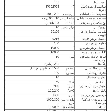
نسبت ابعاد
1:1
حفاظت از نفوذ (جلو/
IP
IP65/IP54
عقب)
محدوده دمای عملیاتی
درجهسی
- 20 تا 50
محدوده رطوبت عملیاتی
منابع انسانی
10 تا 90 درصد
نوع پیکسل و پیکربندی
R/G/B
SMD 3 در 1
پیچ پیکسل
میلی متر
10
ماتریس پیکسل در هر
96x96
کابینت
پیکسل در هر کابینت
9216
خطوط در هر متر
100
پیکسل در هر متر مربع
10000
LED در هر متر مربع
10000
حداقل فاصله مشاهده
متر
10
توصیه شده
رنگ ها
281 تریلیون
مقیاس خاکستری
سطوح
65536 سطح در هر رنگ
کنترل روشنایی
سطوح
100
پردازش دیجیتال
بیت
16
نرخ فریم
هرتز
60
نمایش نرخ تازه سازی
هرتز
1920
ولتاژ ورودی
VAC
110/240
فرکانس برق ورودی
هرتز
50/60
توان ورودی (حداکثر/
وات در متر
1000/350
متوسط)
مربع
MTBF
ساعت ها
≥10000