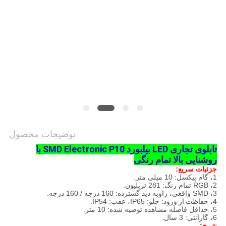
توضیحات محصول
تابلوی تجاری LED بیلبورد SMD Electronic P10 با
روشنایی بالا تمام رنگی
جزئیات سریع:
1، گام پیکسل: 10 میلی متر.
2، RGB تمام رنگ: 281 تریلیون.
3، SMD واقعی، زاویه دید گسترده: 160 درجه / 160 درجه.
4،
حفاظت از ورود
: جلو: IP65، عقب: IP54.
5، حداقل فاصله مشاهده توصیه شده: 10 متر.
6، گارانتی: 3 سال.
شرح: