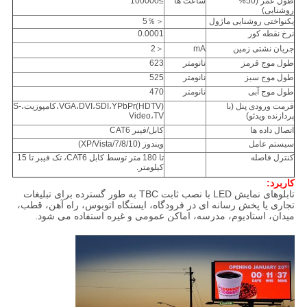
طول عمر (50%
ساعت ها
≥100000
روشنایی)
یکنواختی روشنایی ماژول
＜5％
نرخ نقطه کور
0.0001
جریان نشتی زمین
mA
＜2
طول موج قرمز
نانومتر
623
طول موج سبز
نانومتر
525
طول موج آبی
نانومتر
470
فرمت ورودی پنل (با
VGA،DVI،SDI،YPbPr(HDTV)،کامپوزیت،S-
پردازنده ویدئو)
Video،TV
اتصال داده ها
کابل/فیبر CAT6
سیستم عامل
ویندوز (XP/Vista/7/8/10)
کنترل فاصله
تا 180 متر توسط کابل CAT6، تک فیبر تا 15
کیلومتر.
کاربرد:
تابلوهای نمایش LED با نصب ثابت TBC به طور گسترده برای تبلیغات
تجاری یا پخش رسانه ای در فرودگاه، ایستگاه اتوبوس، راه آهن، قطب،
میدان، استادیوم، مدرسه، اماکن عمومی و غیره استفاده می شود.