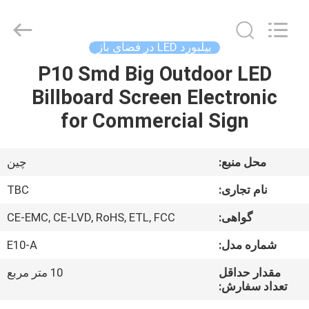
2026
Topbright
Creation
Limited.
All
بیلبورد LED در فضای باز
Rights
Reserved.
P10 Smd Big Outdoor LED
خانه
Billboard Screen Electronic
محصولات
for Commercial Sign
نمایش
محل منبع:
چین
VR
نام تجاری:
TBC
گواهی:
CE-EMC, CE-LVD, RoHS, ETL, FCC
دربارهی
شماره مدل:
E10-A
ما
مقدار حداقل
10 متر مربع
تعداد سفارش:
کارخانه