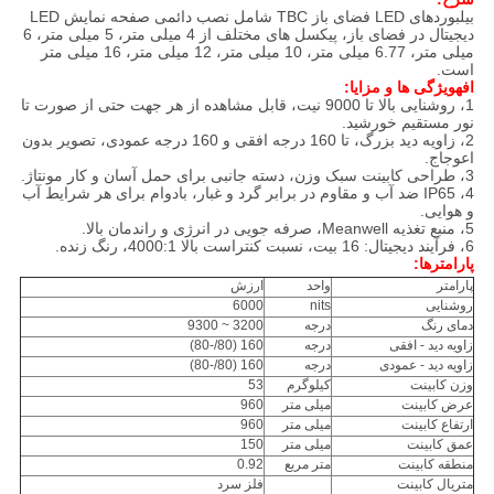
بیلبوردهای LED فضای باز TBC شامل نصب دائمی صفحه نمایش LED
دیجیتال در فضای باز، پیکسل های مختلف از 4 میلی متر، 5 میلی متر، 6
میلی متر، 6.77 میلی متر، 10 میلی متر، 12 میلی متر، 16 میلی متر
است.
اف
ه
ویژگی ها و مزایا
:
1، روشنایی بالا تا 9000 نیت، قابل مشاهده از هر جهت حتی از صورت تا
نور مستقیم خورشید.
2، زاویه دید بزرگ، تا 160 درجه افقی و 160 درجه عمودی، تصویر بدون
اعوجاج.
3، طراحی کابینت سبک وزن، دسته جانبی برای حمل آسان و کار مونتاژ.
4، IP65 ضد آب و مقاوم در برابر گرد و غبار، بادوام برای هر شرایط آب
و هوایی.
5، منبع تغذیه Meanwell، صرفه جویی در انرژی و راندمان بالا.
6، فرآیند دیجیتال: 16 بیت، نسبت کنتراست بالا 4000:1، رنگ زنده.
پارامترها:
پارامتر
واحد
ارزش
روشنایی
nits
6000
دمای رنگ
درجه
3200 ~ 9300
زاویه دید - افقی
درجه
160 (80/-80)
زاویه دید - عمودی
درجه
160 (80/-80)
وزن کابینت
کیلوگرم
53
عرض کابینت
میلی متر
960
ارتفاع کابینت
میلی متر
960
عمق کابینت
میلی متر
150
منطقه کابینت
متر مربع
0.92
متریال کابینت
فلز سرد